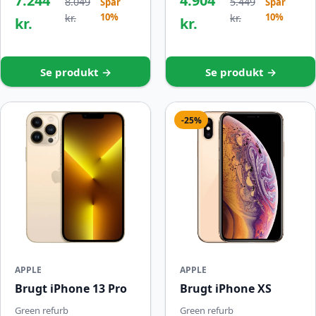
7.244
4.904
8.049
5.449
Spar
Spar
10%
10%
kr.
kr.
kr.
kr.
Se produkt →
Se produkt →
-25%
APPLE
APPLE
Brugt iPhone 13 Pro
Brugt iPhone XS
Green refurb
Green refurb