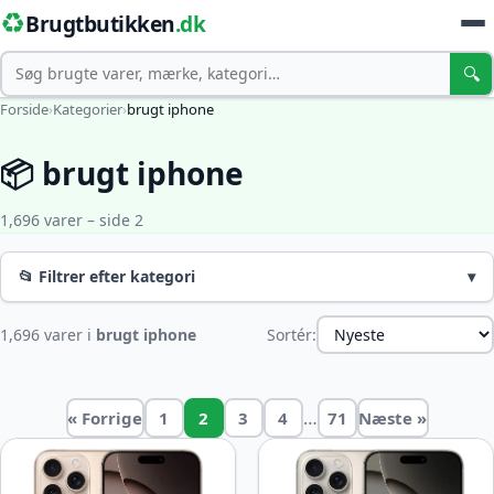
♻️
Brugtbutikken
.dk
Søg
🔍
Forside
›
Kategorier
›
brugt iphone
📦 brugt iphone
1,696 varer – side 2
📂 Filtrer efter kategori
▾
1,696 varer i
brugt iphone
Sortér:
…
« Forrige
1
2
3
4
71
Næste »