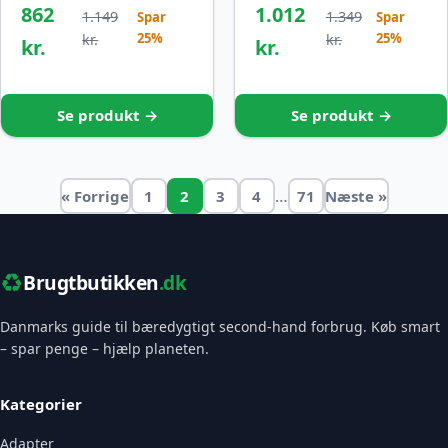
862
1.012
1.149
1.349
Spar
Spar
25%
25%
kr.
kr.
kr.
kr.
Se produkt →
Se produkt →
…
« Forrige
1
2
3
4
71
Næste »
♻️
Brugtbutikken
.dk
Danmarks guide til bæredygtigt second-hand forbrug. Køb smart
– spar penge – hjælp planeten.
Kategorier
Adapter