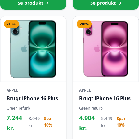
Se produkt →
Se produkt →
-10%
-10%
APPLE
APPLE
Brugt iPhone 16 Plus
Brugt iPhone 16 Plus
Green refurb
Green refurb
7.244
4.904
8.049
5.449
Spar
Spar
10%
10%
kr.
kr.
kr.
kr.