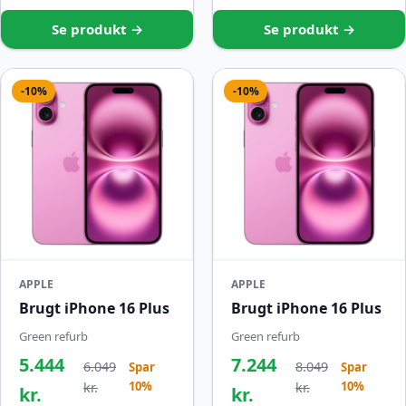
Se produkt →
Se produkt →
-10%
-10%
APPLE
APPLE
Brugt iPhone 16 Plus
Brugt iPhone 16 Plus
Green refurb
Green refurb
5.444
7.244
6.049
8.049
Spar
Spar
10%
10%
kr.
kr.
kr.
kr.