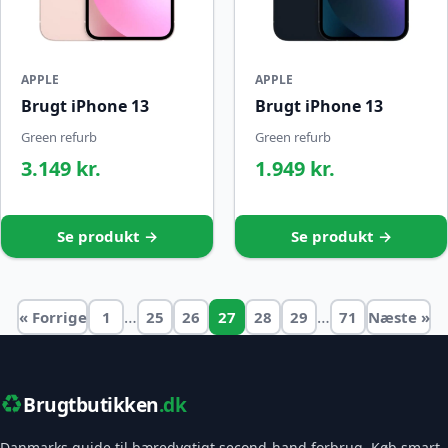
APPLE
APPLE
Brugt iPhone 13
Brugt iPhone 13
Green refurb
Green refurb
3.149 kr.
1.949 kr.
Se produkt →
Se produkt →
…
…
« Forrige
1
25
26
27
28
29
71
Næste »
♻️
Brugtbutikken
.dk
Danmarks guide til bæredygtigt second-hand forbrug. Køb smart