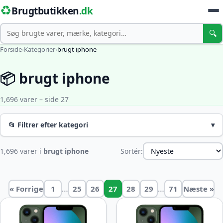
♻️
Brugtbutikken
.dk
Søg
🔍
Forside
›
Kategorier
›
brugt iphone
📦 brugt iphone
1,696 varer – side 27
📂 Filtrer efter kategori
▾
1,696 varer i
brugt iphone
Sortér:
…
…
« Forrige
1
25
26
27
28
29
71
Næste »