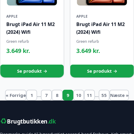
APPLE
APPLE
Brugt iPad Air 11 M2
Brugt iPad Air 11 M2
(2024) Wifi
(2024) Wifi
Green refurb
Green refurb
3.649 kr.
3.649 kr.
Se produkt →
Se produkt →
…
…
« Forrige
1
7
8
9
10
11
55
Næste »
♻️
Brugtbutikken
.dk