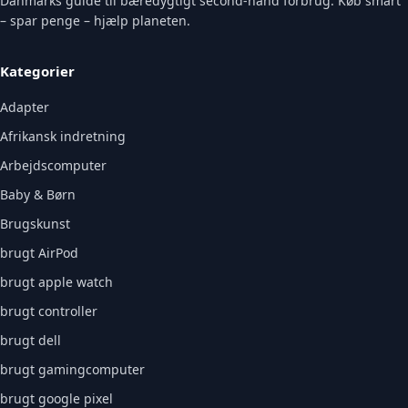
Danmarks guide til bæredygtigt second-hand forbrug. Køb smart
– spar penge – hjælp planeten.
Kategorier
Adapter
Afrikansk indretning
Arbejdscomputer
Baby & Børn
Brugskunst
brugt AirPod
brugt apple watch
brugt controller
brugt dell
brugt gamingcomputer
brugt google pixel