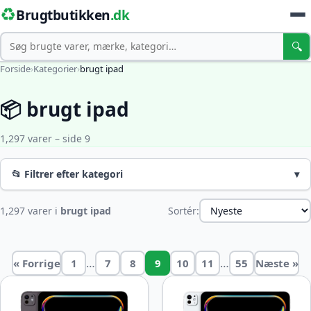
♻️
Brugtbutikken
.dk
Søg
🔍
Forside
›
Kategorier
›
brugt ipad
📦 brugt ipad
1,297 varer – side 9
📂 Filtrer efter kategori
▾
1,297 varer i
brugt ipad
Sortér:
…
…
« Forrige
1
7
8
9
10
11
55
Næste »