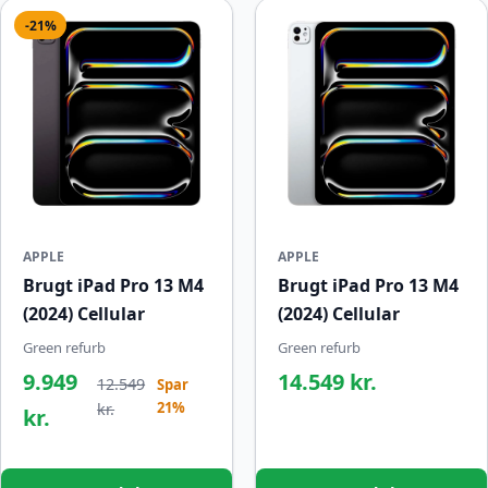
-21%
APPLE
APPLE
Brugt iPad Pro 13 M4
Brugt iPad Pro 13 M4
(2024) Cellular
(2024) Cellular
Green refurb
Green refurb
9.949
14.549 kr.
12.549
Spar
21%
kr.
kr.