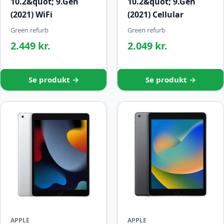
10.2&quot; 9.Gen
10.2&quot; 9.Gen
(2021) WiFi
(2021) Cellular
Green refurb
Green refurb
2.449 kr.
2.049 kr.
Se produkt →
Se produkt →
APPLE
APPLE