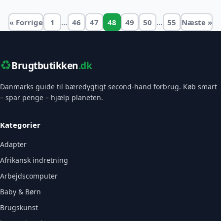
…
…
« Forrige
1
46
47
48
49
50
55
Næste »
♻️
Brugtbutikken
.dk
Danmarks guide til bæredygtigt second-hand forbrug. Køb smart
– spar penge – hjælp planeten.
Kategorier
Adapter
Afrikansk indretning
Arbejdscomputer
Baby & Børn
Brugskunst