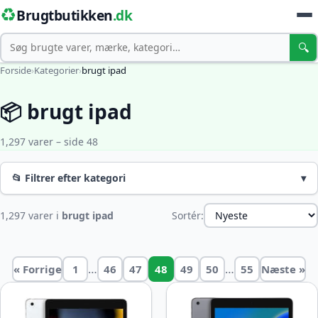
♻️
Brugtbutikken
.dk
Søg
🔍
Forside
›
Kategorier
›
brugt ipad
📦 brugt ipad
1,297 varer – side 48
📂 Filtrer efter kategori
▾
1,297 varer i
brugt ipad
Sortér:
…
…
« Forrige
1
46
47
48
49
50
55
Næste »