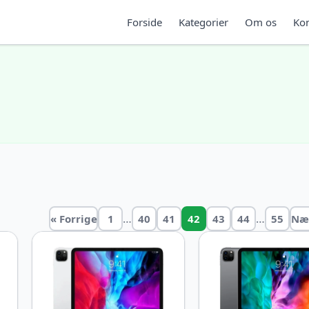
Forside
Kategorier
Om os
Kon
…
…
« Forrige
1
40
41
42
43
44
55
Næ