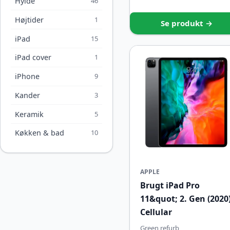
Hylde
46
Højtider
1
Se produkt →
iPad
15
iPad cover
1
iPhone
9
Kander
3
Keramik
5
Køkken & bad
10
APPLE
Brugt iPad Pro
11&quot; 2. Gen (2020
Cellular
Green refurb