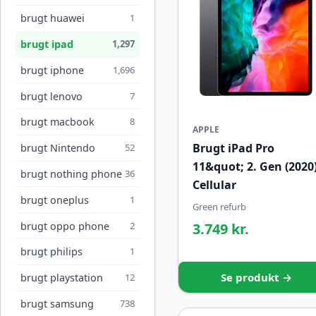
brugt huawei
1
brugt ipad
1,297
brugt iphone
1,696
brugt lenovo
7
brugt macbook
8
APPLE
Brugt iPad Pro
brugt Nintendo
52
11&quot; 2. Gen (2020
brugt nothing phone
36
Cellular
brugt oneplus
1
Green refurb
brugt oppo phone
2
3.749 kr.
brugt philips
1
Se produkt →
brugt playstation
12
brugt samsung
738