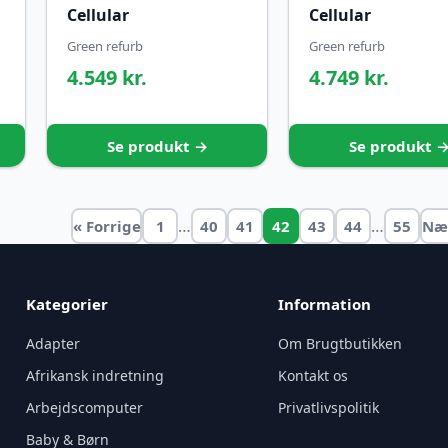
Cellular
Cellular
Green refurb
Green refurb
4.549 kr.
4.749 kr.
Se produkt →
Se produkt 
…
…
« Forrige
1
40
41
42
43
44
55
Næ
Kategorier
Information
Adapter
Om Brugtbutikken
Afrikansk indretning
Kontakt os
Arbejdscomputer
Privatlivspolitik
Baby & Børn