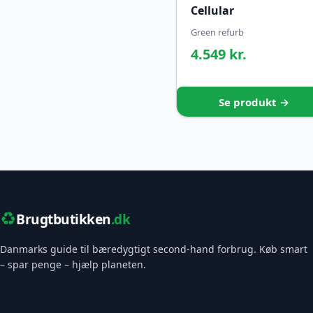
Cellular
Green refurb
4.549 kr.
Se produkt →
♻️
Brugtbutikken
.dk
Danmarks guide til bæredygtigt second-hand forbrug. Køb smart
– spar penge – hjælp planeten.