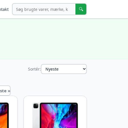
Søg
🔍
takt
Sortér:
ste »