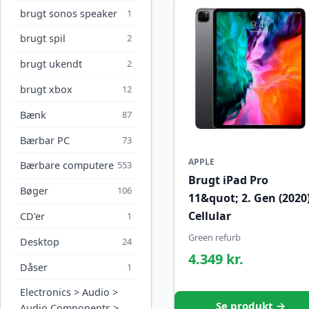
brugt sonos speaker
1
brugt spil
2
brugt ukendt
2
brugt xbox
12
Bænk
87
Bærbar PC
73
APPLE
Bærbare computere
553
Brugt iPad Pro
Bøger
106
11&quot; 2. Gen (2020
Cellular
CD'er
1
Green refurb
Desktop
24
4.349 kr.
Dåser
1
Electronics > Audio >
Se produkt →
Audio Components >