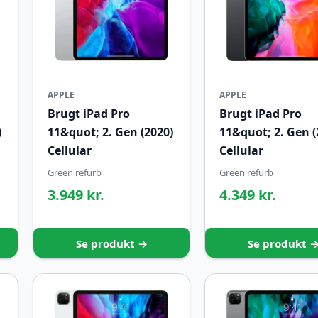
APPLE
APPLE
Brugt iPad Pro
Brugt iPad Pro
)
11&quot; 2. Gen (2020)
11&quot; 2. Gen (
Cellular
Cellular
Green refurb
Green refurb
3.949 kr.
4.349 kr.
Se produkt →
Se produkt 