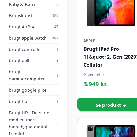
Baby & Børn
5
Brugskunst
129
brugt AirPod
47
brugt apple watch
197
APPLE
Brugt iPad Pro
brugt controller
1
11&quot; 2. Gen (2020
brugt dell
3
Cellular
brugt
Green refurb
1
gamingcomputer
3.949 kr.
brugt google pixel
5
brugt hp
1
Se produkt →
Brugt HP - Dit skridt
mod en mere
3
bæredygtig digital
fremtid