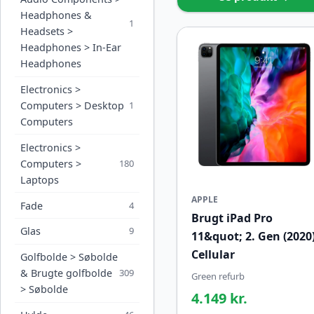
Headphones &
1
Headsets >
Headphones > In-Ear
Headphones
Electronics >
Computers > Desktop
1
Computers
Electronics >
Computers >
180
Laptops
APPLE
Fade
4
Brugt iPad Pro
Glas
9
11&quot; 2. Gen (2020
Cellular
Golfbolde > Søbolde
& Brugte golfbolde
309
Green refurb
> Søbolde
4.149 kr.