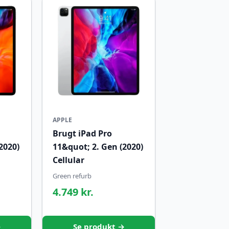
APPLE
Brugt iPad Pro
2020)
11&quot; 2. Gen (2020)
Cellular
Green refurb
4.749 kr.
→
Se produkt →