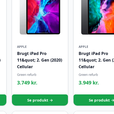
APPLE
APPLE
Brugt iPad Pro
Brugt iPad Pro
)
11&quot; 2. Gen (2020)
11&quot; 2. Gen (
Cellular
Cellular
Green refurb
Green refurb
3.749 kr.
3.949 kr.
Se produkt →
Se produkt 