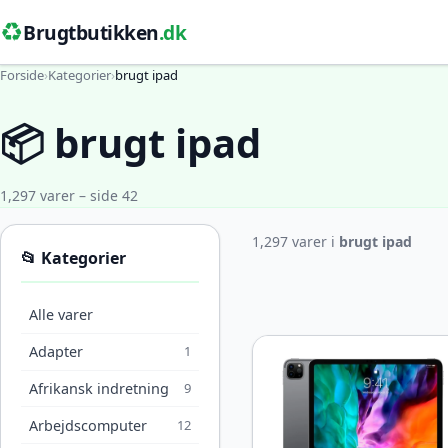
♻️
Brugtbutikken
.dk
Forside
›
Kategorier
›
brugt ipad
📦 brugt ipad
1,297 varer – side 42
1,297 varer i
brugt ipad
📂 Kategorier
Alle varer
Adapter
1
Afrikansk indretning
9
Arbejdscomputer
12