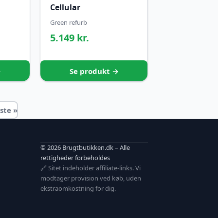
Cellular
Green refurb
5.149 kr.
→
Se produkt →
ste »
© 2026 Brugtbutikken.dk – Alle
rettigheder forbeholdes
🔗 Sitet indeholder affiliate-links. Vi
modtager provision ved køb, uden
ekstraomkostning for dig.