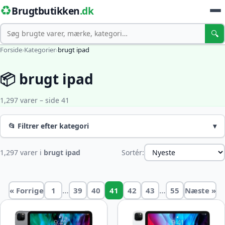
♻️
Brugtbutikken
.dk
Søg
🔍
Forside
›
Kategorier
›
brugt ipad
📦 brugt ipad
1,297 varer – side 41
📂 Filtrer efter kategori
▾
1,297 varer i
brugt ipad
Sortér:
…
…
« Forrige
1
39
40
41
42
43
55
Næste »