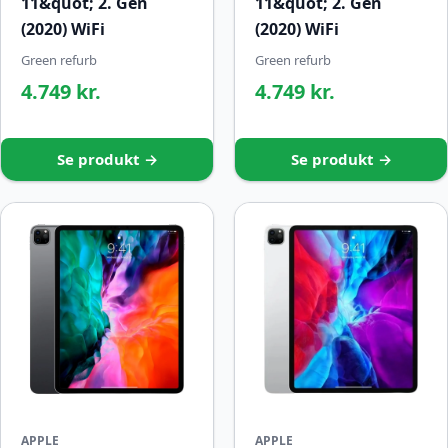
11&quot; 2. Gen
11&quot; 2. Gen
(2020) WiFi
(2020) WiFi
Green refurb
Green refurb
4.749 kr.
4.749 kr.
Se produkt →
Se produkt →
APPLE
APPLE