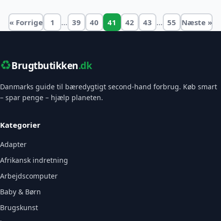
…
…
« Forrige
1
39
40
41
42
43
55
Næste »
♻️
Brugtbutikken
.dk
Danmarks guide til bæredygtigt second-hand forbrug. Køb smart
– spar penge – hjælp planeten.
Kategorier
Adapter
Afrikansk indretning
Arbejdscomputer
Baby & Børn
Brugskunst