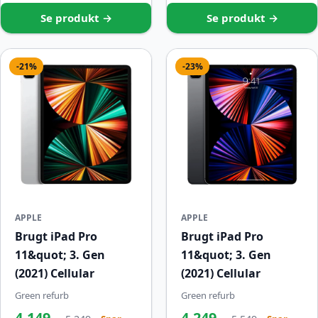
Se produkt →
Se produkt →
-21%
-23%
APPLE
APPLE
Brugt iPad Pro
Brugt iPad Pro
11&quot; 3. Gen
11&quot; 3. Gen
(2021) Cellular
(2021) Cellular
Green refurb
Green refurb
4.149
4.249