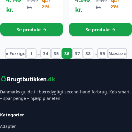
5.249
5.549
Spar
Spar
21%
23%
kr.
kr.
kr.
kr.
Se produkt →
Se produkt →
…
…
« Forrige
1
34
35
36
37
38
55
Næste »
♻️
Brugtbutikken
.dk
Danmarks guide til bæredygtigt second-hand forbrug. Køb smart
– spar penge – hjælp planeten.
Kategorier
Adapter