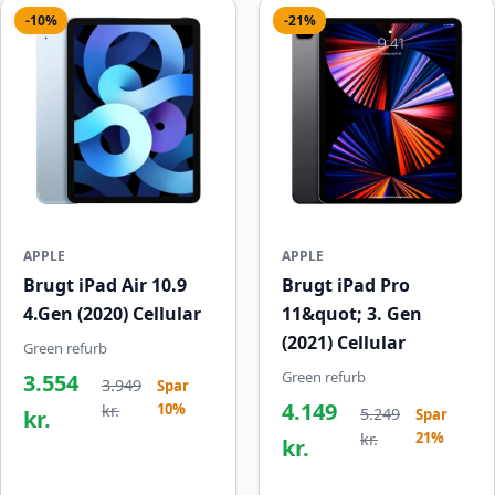
-10%
-21%
APPLE
APPLE
Brugt iPad Air 10.9
Brugt iPad Pro
4.Gen (2020) Cellular
11&quot; 3. Gen
(2021) Cellular
Green refurb
Green refurb
3.554
3.949
Spar
4.149
10%
kr.
5.249
kr.
Spar
21%
kr.
kr.