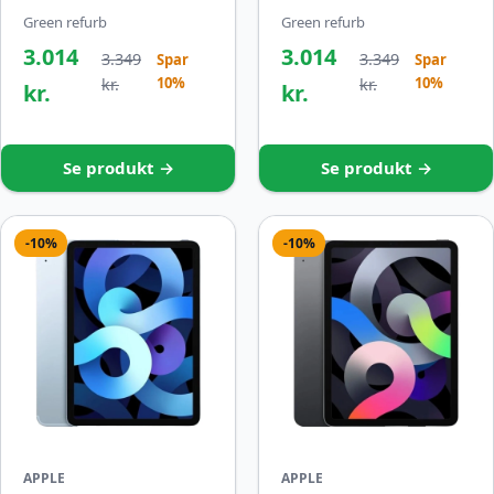
Green refurb
Green refurb
3.014
3.014
3.349
3.349
Spar
Spar
10%
10%
kr.
kr.
kr.
kr.
Se produkt →
Se produkt →
-10%
-10%
APPLE
APPLE