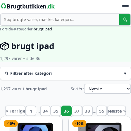
♻️
Brugtbutikken
.dk
Søg
🔍
Forside
›
Kategorier
›
brugt ipad
📦 brugt ipad
1,297 varer – side 36
📂 Filtrer efter kategori
▾
1,297 varer i
brugt ipad
Sortér:
…
…
« Forrige
1
34
35
36
37
38
55
Næste »
-10%
-10%