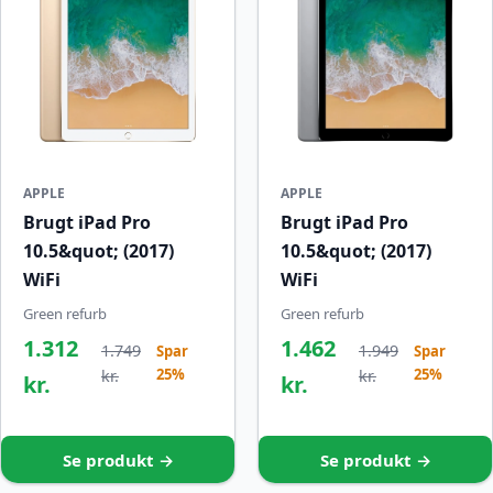
APPLE
APPLE
Brugt iPad Pro
Brugt iPad Pro
10.5&quot; (2017)
10.5&quot; (2017)
WiFi
WiFi
Green refurb
Green refurb
1.312
1.462
1.749
1.949
Spar
Spar
25%
25%
kr.
kr.
kr.
kr.
Se produkt →
Se produkt →