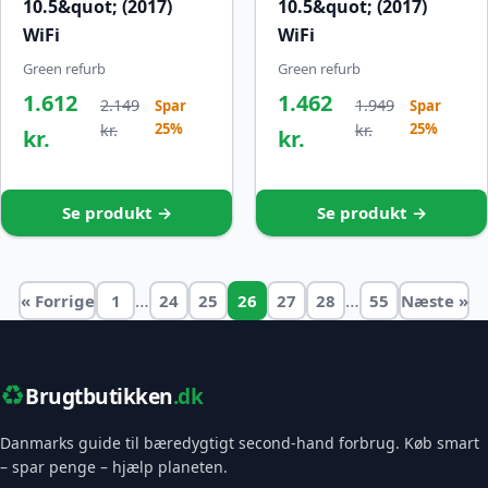
10.5&quot; (2017)
10.5&quot; (2017)
WiFi
WiFi
Green refurb
Green refurb
1.612
1.462
2.149
1.949
Spar
Spar
25%
25%
kr.
kr.
kr.
kr.
Se produkt →
Se produkt →
…
…
« Forrige
1
24
25
26
27
28
55
Næste »
♻️
Brugtbutikken
.dk
Danmarks guide til bæredygtigt second-hand forbrug. Køb smart
– spar penge – hjælp planeten.