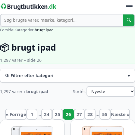
♻️
Brugtbutikken
.dk
Søg
🔍
Forside
›
Kategorier
›
brugt ipad
📦 brugt ipad
1,297 varer – side 26
📂 Filtrer efter kategori
▾
1,297 varer i
brugt ipad
Sortér:
…
…
« Forrige
1
24
25
26
27
28
55
Næste »