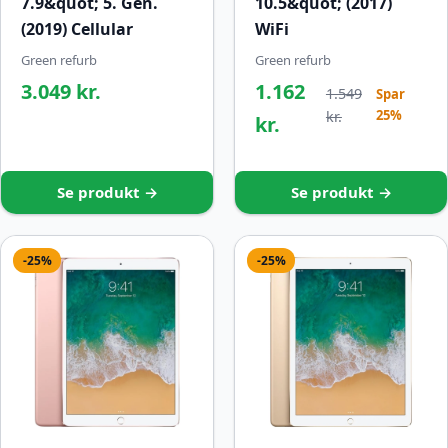
7.9&quot; 5. Gen.
10.5&quot; (2017)
(2019) Cellular
WiFi
Green refurb
Green refurb
3.049 kr.
1.162
1.549
Spar
25%
kr.
kr.
Se produkt →
Se produkt →
-25%
-25%