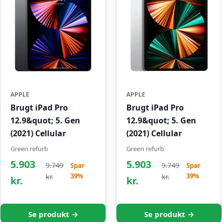
APPLE
APPLE
Brugt iPad Pro
Brugt iPad Pro
12.9&quot; 5. Gen
12.9&quot; 5. Gen
(2021) Cellular
(2021) Cellular
Green refurb
Green refurb
5.903
5.903
9.749
9.749
Spar
Spar
39%
39%
kr.
kr.
kr.
kr.
Se produkt →
Se produkt →