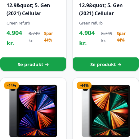
12.9&quot; 5. Gen
12.9&quot; 5. Gen
(2021) Cellular
(2021) Cellular
Green refurb
Green refurb
4.904
4.904
8.749
8.749
Spar
Spar
44%
44%
kr.
kr.
kr.
kr.
Se produkt →
Se produkt →
-44%
-44%