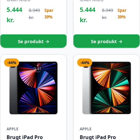
5.444
5.444
8.949
8.949
Spar
Spar
39%
39%
kr.
kr.
kr.
kr.
Se produkt →
Se produkt →
-44%
-44%
APPLE
APPLE
Brugt iPad Pro
Brugt iPad Pro