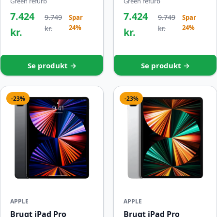
Green refurb
Green refurb
7.424
7.424
9.749
9.749
Spar
Spar
24%
24%
kr.
kr.
kr.
kr.
Se produkt →
Se produkt →
-23%
-23%
APPLE
APPLE
Brugt iPad Pro
Brugt iPad Pro