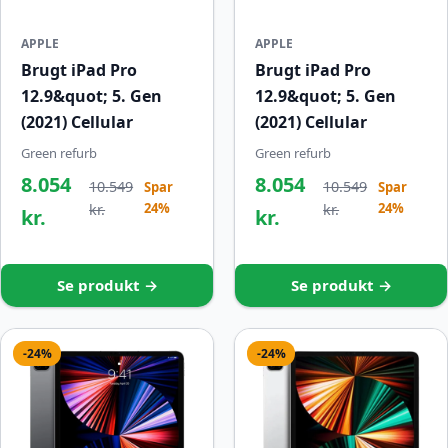
APPLE
APPLE
Brugt iPad Pro
Brugt iPad Pro
12.9&quot; 5. Gen
12.9&quot; 5. Gen
(2021) Cellular
(2021) Cellular
Green refurb
Green refurb
8.054
8.054
10.549
10.549
Spar
Spar
24%
24%
kr.
kr.
kr.
kr.
Se produkt →
Se produkt →
-24%
-24%