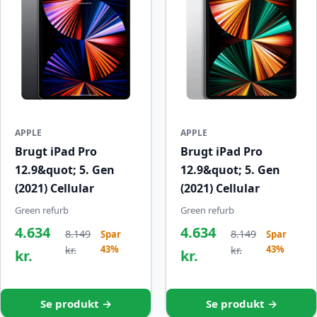
APPLE
APPLE
Brugt iPad Pro
Brugt iPad Pro
12.9&quot; 5. Gen
12.9&quot; 5. Gen
(2021) Cellular
(2021) Cellular
Green refurb
Green refurb
4.634
4.634
8.149
8.149
Spar
Spar
43%
43%
kr.
kr.
kr.
kr.
Se produkt →
Se produkt →