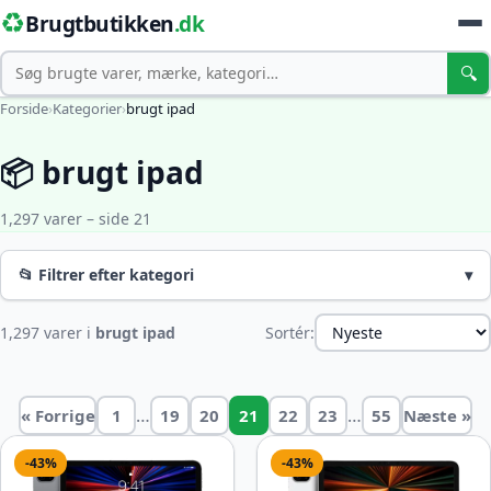
♻️
Brugtbutikken
.dk
Søg
🔍
Forside
›
Kategorier
›
brugt ipad
📦 brugt ipad
1,297 varer – side 21
📂 Filtrer efter kategori
▾
1,297 varer i
brugt ipad
Sortér:
…
…
« Forrige
1
19
20
21
22
23
55
Næste »
-43%
-43%