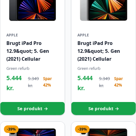
APPLE
APPLE
Brugt iPad Pro
Brugt iPad Pro
12.9&quot; 5. Gen
12.9&quot; 5. Gen
(2021) Cellular
(2021) Cellular
Green refurb
Green refurb
5.444
5.444
9.349
9.349
Spar
Spar
42%
42%
kr.
kr.
kr.
kr.
Se produkt →
Se produkt →
-39%
-39%