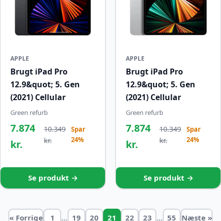
APPLE
APPLE
Brugt iPad Pro
Brugt iPad Pro
12.9&quot; 5. Gen
12.9&quot; 5. Gen
(2021) Cellular
(2021) Cellular
Green refurb
Green refurb
7.874
7.874
10.349
10.349
Spar
Spar
24%
24%
kr.
kr.
kr.
kr.
Se produkt →
Se produkt →
…
…
« Forrige
1
19
20
21
22
23
55
Næste »