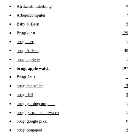
Afrikansk indretning
9
Arbejdscomputer
12
Baby & Børn
5
Brugskunst
129
brugt acer
1
brugt AirPod
49
brugt apple tv
1
brugt apple watch
197
Brugt Asus
1
brugt controller
15
brugt dell
3
brugt gamingcomputer
1
brugt garmin smartwatch
1
brugt google pixel
6
brugt homepod
3