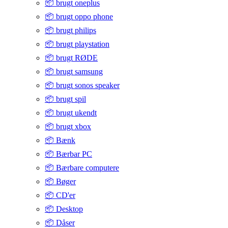
📦 brugt oneplus
📦 brugt oppo phone
📦 brugt philips
📦 brugt playstation
📦 brugt RØDE
📦 brugt samsung
📦 brugt sonos speaker
📦 brugt spil
📦 brugt ukendt
📦 brugt xbox
📦 Bænk
📦 Bærbar PC
📦 Bærbare computere
📦 Bøger
📦 CD'er
📦 Desktop
📦 Dåser