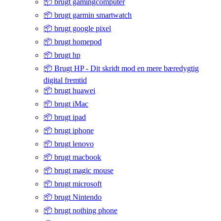
📦 brugt gamingcomputer
📦 brugt garmin smartwatch
📦 brugt google pixel
📦 brugt homepod
📦 brugt hp
📦 Brugt HP - Dit skridt mod en mere bæredygtig
digital fremtid
📦 brugt huawei
📦 brugt iMac
📦 brugt ipad
📦 brugt iphone
📦 brugt lenovo
📦 brugt macbook
📦 brugt magic mouse
📦 brugt microsoft
📦 brugt Nintendo
📦 brugt nothing phone