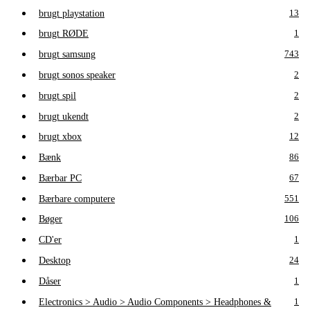
brugt playstation
13
brugt RØDE
1
brugt samsung
743
brugt sonos speaker
2
brugt spil
2
brugt ukendt
2
brugt xbox
12
Bænk
86
Bærbar PC
67
Bærbare computere
551
Bøger
106
CD'er
1
Desktop
24
Dåser
1
Electronics > Audio > Audio Components > Headphones &
1