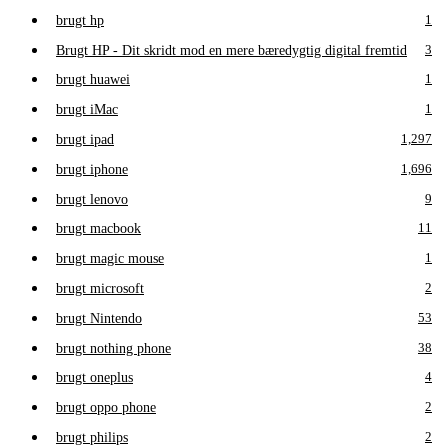
brugt hp
1
Brugt HP - Dit skridt mod en mere bæredygtig digital fremtid
3
brugt huawei
1
brugt iMac
1
brugt ipad
1,297
brugt iphone
1,696
brugt lenovo
9
brugt macbook
11
brugt magic mouse
1
brugt microsoft
2
brugt Nintendo
53
brugt nothing phone
38
brugt oneplus
4
brugt oppo phone
2
brugt philips
2