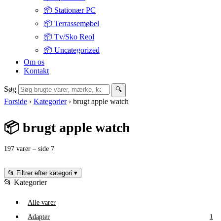
📦 Stationær PC
📦 Terrassemøbel
📦 Tv/Sko Reol
📦 Uncategorized
Om os
Kontakt
Søg
🔍
Forside
›
Kategorier
›
brugt apple watch
📦 brugt apple watch
197 varer – side 7
📂 Filtrer efter kategori
▾
📂 Kategorier
Alle varer
Adapter
1