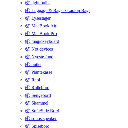
📦 light bulbs
📦 Luggage & Bags > Laptop Bags
📦 Lysestager
📦 MacBook Air
📦 MacBook Pro
📦 magickeyboard
📦 Not devices
📦 Nyeste fund
📦 outlet
📦 Plantekasse
📦 Reol
📦 Rullebord
📦 Sengebord
📦 Skammel
📦 Sofa/Side Bord
📦 sonos speaker
📦 Spisebord