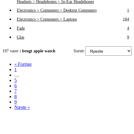
Headsets > Headphones > In-Ear Headphones
Electronics > Computers > Desktop Computers
1
Electronics > Computers > Laptops
184
Fade
4
Glas
9
197 varer i
brugt apple watch
Sortér:
« Forrige
1
…
5
6
7
8
9
Næste »