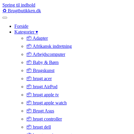
Spring til indhold
♻️
Brugtbutikken
.dk
Forside
Kategorier
▾
📦 Adapter
📦 Afrikansk indretning
📦 Arbejdscomputer
📦 Baby & Børn
📦 Brugskunst
📦 brugt acer
📦 brugt AirPod
📦 brugt apple tv
📦 brugt apple watch
📦 Brugt Asus
📦 brugt controller
📦 brugt dell