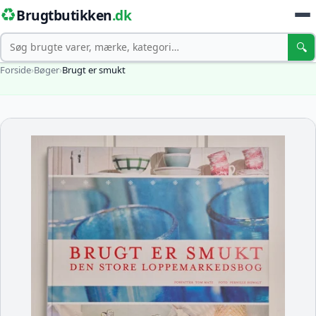
♻️
Brugtbutikken
.dk
Søg
🔍
Forside
›
Bøger
›
Brugt er smukt