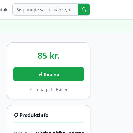
Søg
🔍
takt
85 kr.
🛒 Køb nu
← Tilbage til Bøger
📋 Produktinfo
Mærke
Mission Afrika Genbrug