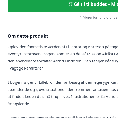
🛒 Gå til tilbuddet – 
↗ Åbner forhandlerens sid
Om dette produkt
Oplev den fantastiske verden af Lillebror og Karlsson på t
eventyr i storbyen. Bogen, som er en del af Mission Afrika G
den anerkendte forfatter Astrid Lindgren. Den fanger både b
livagtige karakterer.
I bogen følger vi Lillebror, der får besøg af den legesyge K
spændende og sjove situationer, der fremmer fantasien hos
at finde glæde i de små ting i livet. Illustrationen er farve
fængslende.
Denne bog henvender sig primært til børn i alderen 6-12 år, 