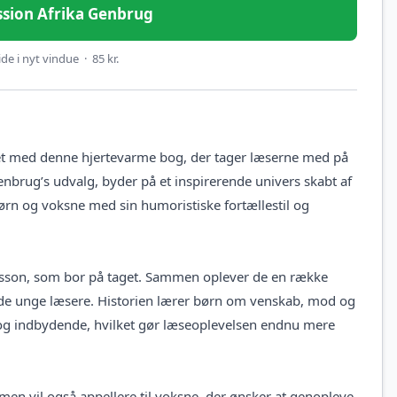
Mission Afrika Genbrug
e i nyt vindue · 85 kr.
aget med denne hjertevarme bog, der tager læserne med på
enbrug’s udvalg, byder på et inspirerende univers skabt af
ørn og voksne med sin humoristiske fortællestil og
arlsson, som bor på taget. Sammen oplever de en række
 de unge læsere. Historien lærer børn om venskab, mod og
rig og indbydende, hvilket gør læseoplevelsen endnu mere
men vil også appellere til voksne, der ønsker at genopleve