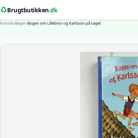
♻️
Brugtbutikken
.dk
Forside
›
Bøger
›
Bogen om Lillebror og Karlsson på taget