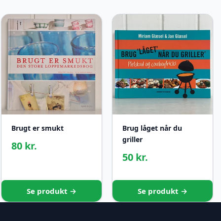
Brugt er smukt
Brug låget når du
griller
80 kr.
50 kr.
Se produkt →
Se produkt →