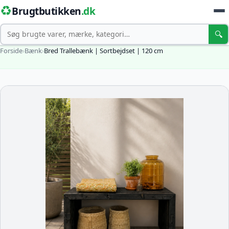
♻️
Brugtbutikken
.dk
Søg
🔍
Forside
›
Bænk
›
Bred Trallebænk | Sortbejdset | 120 cm