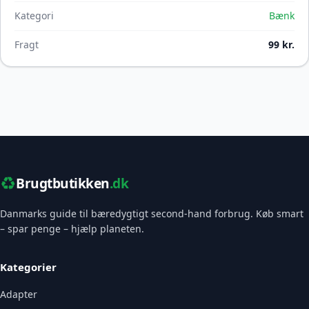
Kategori
Bænk
Fragt
99 kr.
♻️
Brugtbutikken
.dk
Danmarks guide til bæredygtigt second-hand forbrug. Køb smart
– spar penge – hjælp planeten.
Kategorier
Adapter