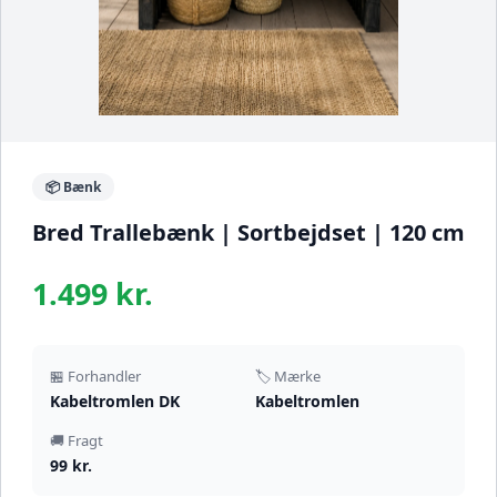
📦 Bænk
Bred Trallebænk | Sortbejdset | 120 cm
1.499 kr.
🏪 Forhandler
🏷️ Mærke
Kabeltromlen DK
Kabeltromlen
🚚 Fragt
99 kr.