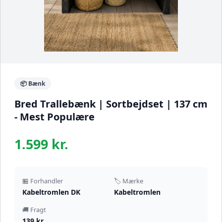
📦 Bænk
Bred Trallebænk | Sortbejdset | 137 cm
- Mest Populære
1.599 kr.
🏪 Forhandler
🏷️ Mærke
Kabeltromlen DK
Kabeltromlen
🚚 Fragt
139 kr.