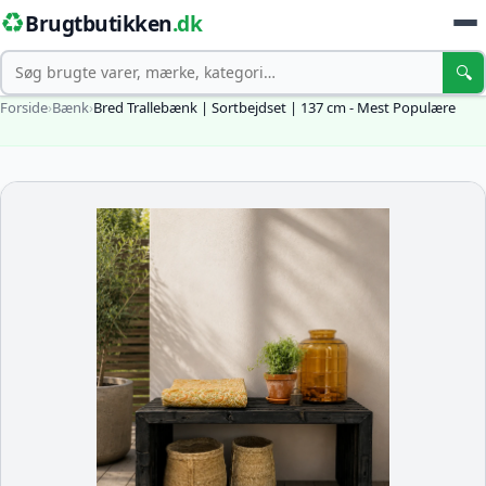
♻️
Brugtbutikken
.dk
Søg
🔍
Forside
›
Bænk
›
Bred Trallebænk | Sortbejdset | 137 cm - Mest Populære