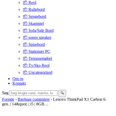
📦 Reol
📦 Rullebord
📦 Sengebord
📦 Skammel
📦 Sofa/Side Bord
📦 sonos speaker
📦 Spisebord
📦 Stationær PC
📦 Terrassemøbel
📦 Tv/Sko Reol
📦 Uncategorized
Om os
Kontakt
Søg
🔍
Forside
›
Bærbare computere
›
Lenovo ThinkPad X1 Carbon 6.
gen. | 14&quot; | i5 | 8GB…