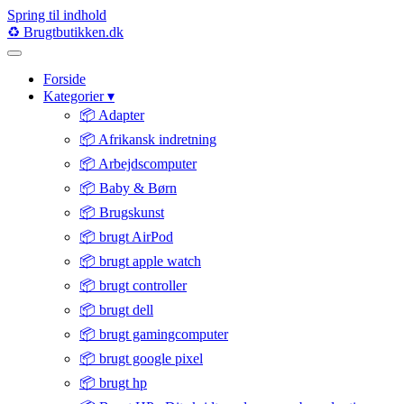
Spring til indhold
♻️
Brugtbutikken
.dk
Forside
Kategorier
▾
📦 Adapter
📦 Afrikansk indretning
📦 Arbejdscomputer
📦 Baby & Børn
📦 Brugskunst
📦 brugt AirPod
📦 brugt apple watch
📦 brugt controller
📦 brugt dell
📦 brugt gamingcomputer
📦 brugt google pixel
📦 brugt hp