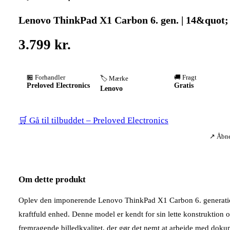
Lenovo ThinkPad X1 Carbon 6. gen. | 14&quot; 
3.799 kr.
🏪 Forhandler
🚚 Fragt
🏷️ Mærke
Preloved Electronics
Gratis
Lenovo
🛒 Gå til tilbuddet – Preloved Electronics
↗ Åbner
Om dette produkt
Oplev den imponerende Lenovo ThinkPad X1 Carbon 6. generation, 
kraftfuld enhed. Denne model er kendt for sin lette konstruktion o
fremragende billedkvalitet, der gør det nemt at arbejde med doku