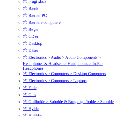
📦 brugt xbox
📦 Bænk
📦 Bærbar PC
📦 Bærbare computere
📦 Bøger
📦 CD'er
📦 Desktop
📦 Dåser
📦 Electronics > Audio > Audio Components >
Headphones & Headsets > Headphones > In-Ear
Headphones
📦 Electronics > Computers > Desktop Computers
📦 Electronics > Computers > Laptops
📦 Fade
📦 Glas
📦 Golfbolde > Søbolde & Brugte golfbolde > Søbolde
📦 Hylde
📦 Højtider