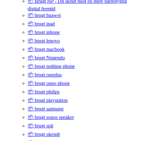
📦 Brugt HP - Dit skridt mod en mere bæredygtig
digital fremtid
📦 brugt huawei
📦 brugt ipad
📦 brugt iphone
📦 brugt lenovo
📦 brugt macbook
📦 brugt Nintendo
📦 brugt nothing phone
📦 brugt oneplus
📦 brugt oppo phone
📦 brugt philips
📦 brugt playstation
📦 brugt samsung
📦 brugt sonos speaker
📦 brugt spil
📦 brugt ukendt