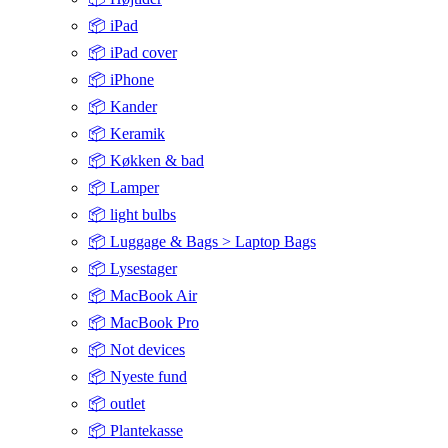
📦 iPad
📦 iPad cover
📦 iPhone
📦 Kander
📦 Keramik
📦 Køkken & bad
📦 Lamper
📦 light bulbs
📦 Luggage & Bags > Laptop Bags
📦 Lysestager
📦 MacBook Air
📦 MacBook Pro
📦 Not devices
📦 Nyeste fund
📦 outlet
📦 Plantekasse