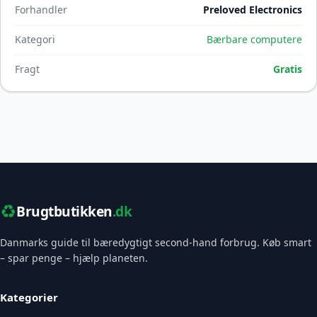
Forhandler
Preloved Electronics
Kategori
Bærbare computere
Fragt
Gratis
♻️
Brugtbutikken
.dk
Danmarks guide til bæredygtigt second-hand forbrug. Køb smart
– spar penge – hjælp planeten.
Kategorier