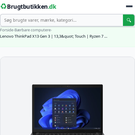
♻️
Brugtbutikken
.dk
Søg
🔍
Forside
›
Bærbare computere
›
Lenovo ThinkPad X13 Gen 3 | 13,3&quot; Touch | Ryzen 7 …