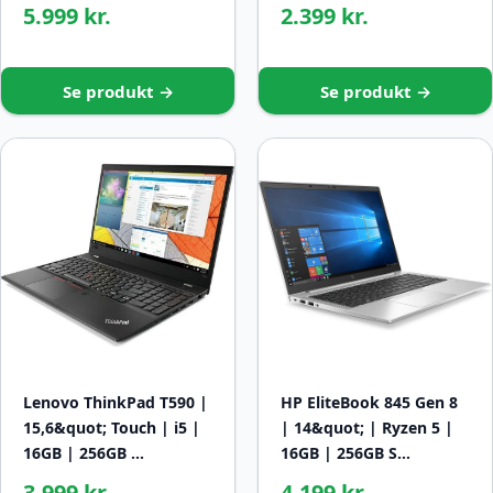
5.999 kr.
2.399 kr.
Se produkt →
Se produkt →
Lenovo ThinkPad T590 |
HP EliteBook 845 Gen 8
15,6&quot; Touch | i5 |
| 14&quot; | Ryzen 5 |
16GB | 256GB …
16GB | 256GB S…
3.999 kr.
4.199 kr.