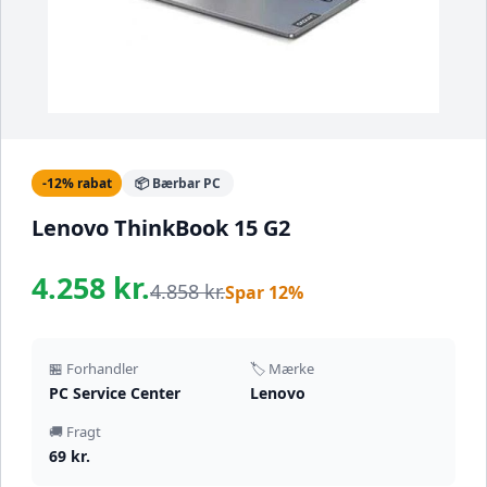
-12% rabat
📦 Bærbar PC
Lenovo ThinkBook 15 G2
4.258 kr.
4.858 kr.
Spar 12%
🏪 Forhandler
🏷️ Mærke
PC Service Center
Lenovo
🚚 Fragt
69 kr.