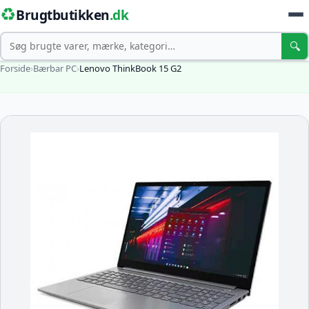
♻️
Brugtbutikken
.dk
Søg
🔍
Forside
›
Bærbar PC
›
Lenovo ThinkBook 15 G2