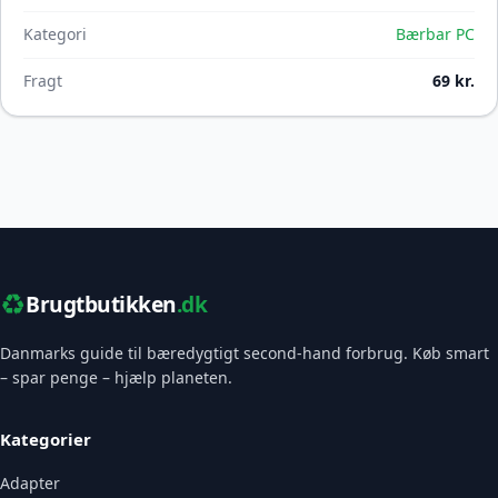
Kategori
Bærbar PC
Fragt
69 kr.
♻️
Brugtbutikken
.dk
Danmarks guide til bæredygtigt second-hand forbrug. Køb smart
– spar penge – hjælp planeten.
Kategorier
Adapter