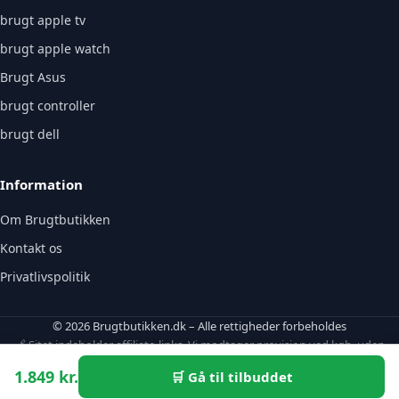
brugt apple tv
brugt apple watch
Brugt Asus
brugt controller
brugt dell
Information
Om Brugtbutikken
Kontakt os
Privatlivspolitik
© 2026 Brugtbutikken.dk – Alle rettigheder forbeholdes
🔗 Sitet indeholder affiliate-links. Vi modtager provision ved køb, uden
ekstraomkostning for dig.
1.849 kr.
🛒 Gå til tilbuddet