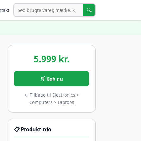
Søg
🔍
takt
5.999 kr.
🛒 Køb nu
← Tilbage til Electronics >
Computers > Laptops
📋 Produktinfo