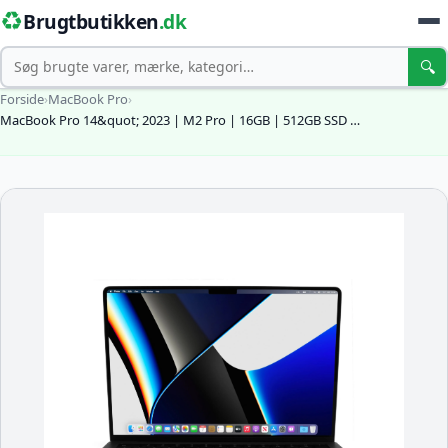
♻️
Brugtbutikken
.dk
Søg
🔍
Forside
›
MacBook Pro
›
MacBook Pro 14&quot; 2023 | M2 Pro | 16GB | 512GB SSD …