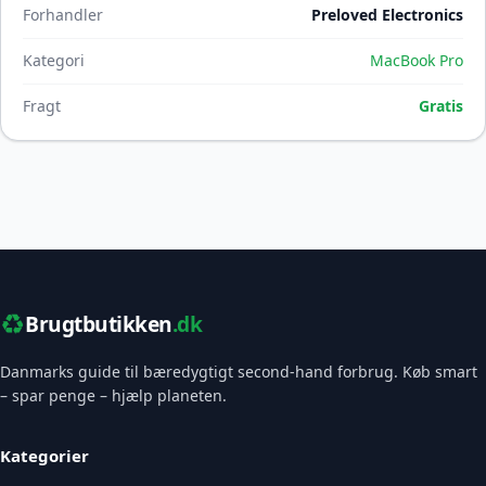
Forhandler
Preloved Electronics
Kategori
MacBook Pro
Fragt
Gratis
♻️
Brugtbutikken
.dk
Danmarks guide til bæredygtigt second-hand forbrug. Køb smart
– spar penge – hjælp planeten.
Kategorier