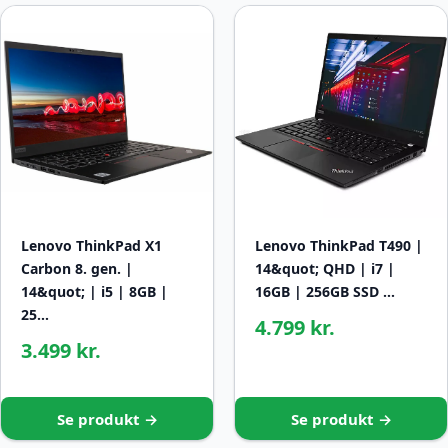
Lenovo ThinkPad X1
Lenovo ThinkPad T490 |
Carbon 8. gen. |
14&quot; QHD | i7 |
14&quot; | i5 | 8GB |
16GB | 256GB SSD …
25…
4.799 kr.
3.499 kr.
Se produkt →
Se produkt →