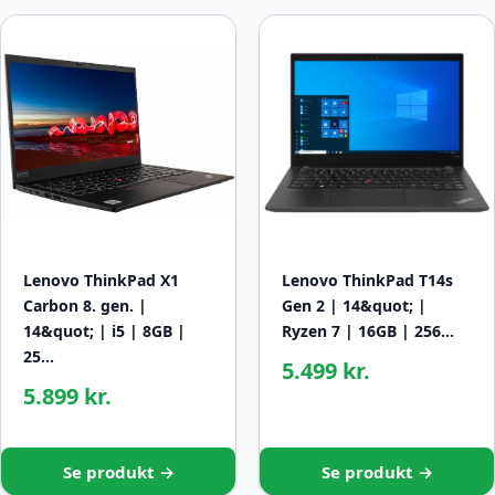
Lenovo ThinkPad X1
Lenovo ThinkPad T14s
Carbon 8. gen. |
Gen 2 | 14&quot; |
14&quot; | i5 | 8GB |
Ryzen 7 | 16GB | 256…
25…
5.499 kr.
5.899 kr.
Se produkt →
Se produkt →