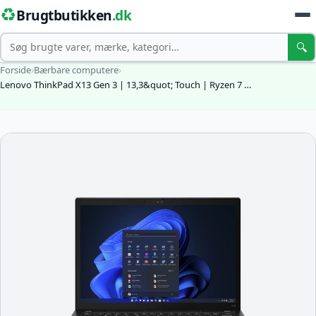
♻️
Brugtbutikken
.dk
Søg
🔍
Forside
›
Bærbare computere
›
Lenovo ThinkPad X13 Gen 3 | 13,3&quot; Touch | Ryzen 7 …