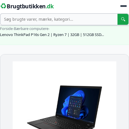
♻️
Brugtbutikken
.dk
Søg
🔍
Forside
›
Bærbare computere
›
Lenovo ThinkPad P16s Gen 2 | Ryzen 7 | 32GB | 512GB SSD…