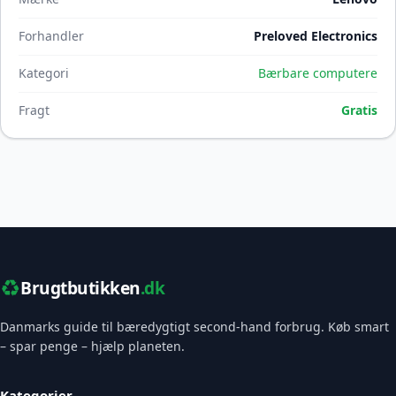
Forhandler
Preloved Electronics
Kategori
Bærbare computere
Fragt
Gratis
♻️
Brugtbutikken
.dk
Danmarks guide til bæredygtigt second-hand forbrug. Køb smart
– spar penge – hjælp planeten.
Kategorier