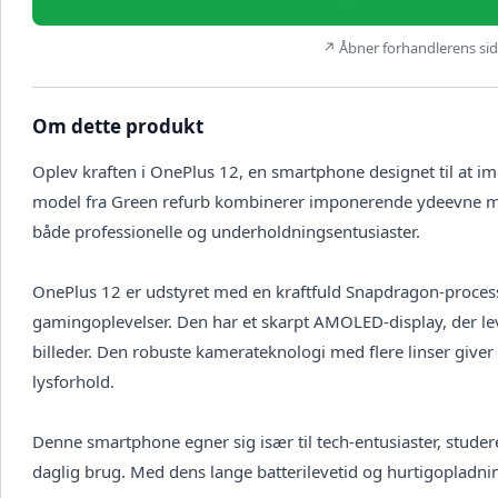
↗ Åbner forhandlerens side
Om dette produkt
Oplev kraften i OnePlus 12, en smartphone designet til a
model fra Green refurb kombinerer imponerende ydeevne med et
både professionelle og underholdningsentusiaster.
OnePlus 12 er udstyret med en kraftfuld Snapdragon-processo
gamingoplevelser. Den har et skarpt AMOLED-display, der leve
billeder. Den robuste kamerateknologi med flere linser giver d
lysforhold.
Denne smartphone egner sig især til tech-entusiaster, studere
daglig brug. Med dens lange batterilevetid og hurtigopladni