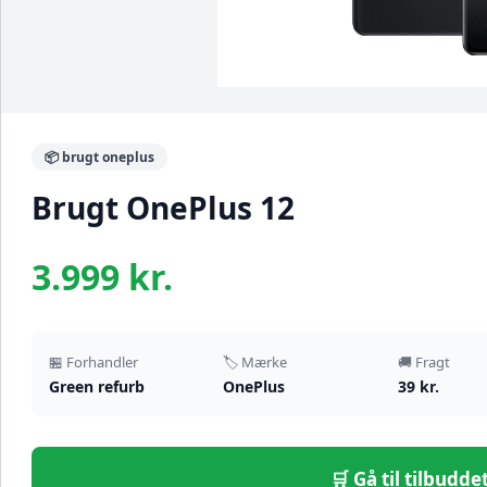
📦 brugt oneplus
Brugt OnePlus 12
3.999 kr.
🏪 Forhandler
🏷️ Mærke
🚚 Fragt
Green refurb
OnePlus
39 kr.
🛒 Gå til tilbudd