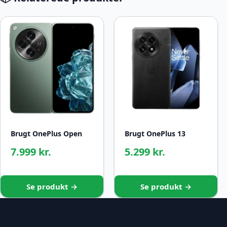
Brugt OnePlus Open
Brugt OnePlus 13
7.999 kr.
5.299 kr.
Se produkt →
Se produkt →