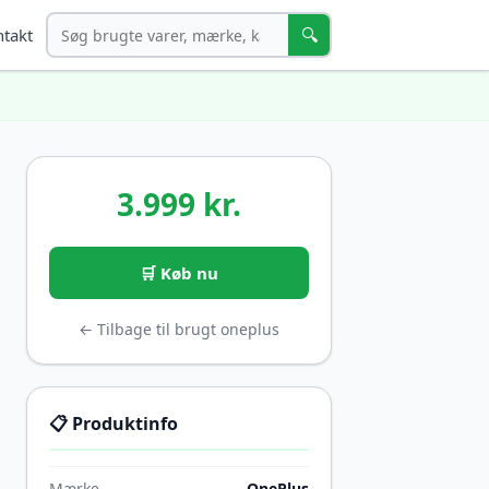
Søg
🔍
takt
3.999 kr.
🛒 Køb nu
← Tilbage til brugt oneplus
📋 Produktinfo
Mærke
OnePlus