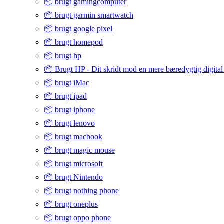
📦 brugt gamingcomputer
📦 brugt garmin smartwatch
📦 brugt google pixel
📦 brugt homepod
📦 brugt hp
📦 Brugt HP - Dit skridt mod en mere bæredygtig digital
📦 brugt iMac
📦 brugt ipad
📦 brugt iphone
📦 brugt lenovo
📦 brugt macbook
📦 brugt magic mouse
📦 brugt microsoft
📦 brugt Nintendo
📦 brugt nothing phone
📦 brugt oneplus
📦 brugt oppo phone