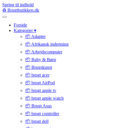
Spring til indhold
♻️
Brugtbutikken
.dk
Forside
Kategorier
▾
📦 Adapter
📦 Afrikansk indretning
📦 Arbejdscomputer
📦 Baby & Børn
📦 Brugskunst
📦 brugt acer
📦 brugt AirPod
📦 brugt apple tv
📦 brugt apple watch
📦 Brugt Asus
📦 brugt controller
📦 brugt dell