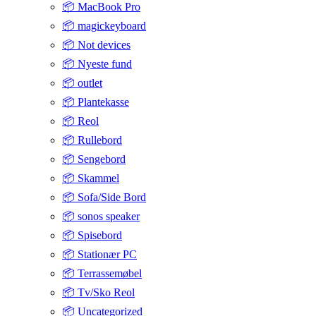
📦 MacBook Pro
📦 magickeyboard
📦 Not devices
📦 Nyeste fund
📦 outlet
📦 Plantekasse
📦 Reol
📦 Rullebord
📦 Sengebord
📦 Skammel
📦 Sofa/Side Bord
📦 sonos speaker
📦 Spisebord
📦 Stationær PC
📦 Terrassemøbel
📦 Tv/Sko Reol
📦 Uncategorized