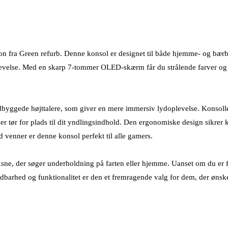
on fra Green refurb. Denne konsol er designet til både hjemme- og bærb
piloplevelse. Med en skarp 7-tommer OLED-skærm får du strålende farver og
byggede højttalere, som giver en mere immersiv lydoplevelse. Konsoll
 tør for plads til dit yndlingsindhold. Den ergonomiske design sikrer
d venner er denne konsol perfekt til alle gamers.
e, der søger underholdning på farten eller hjemme. Uanset om du er fan
ldbarhed og funktionalitet er den et fremragende valg for dem, der ønske