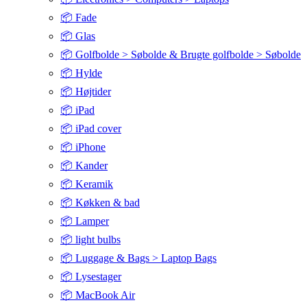
📦 Fade
📦 Glas
📦 Golfbolde > Søbolde & Brugte golfbolde > Søbolde
📦 Hylde
📦 Højtider
📦 iPad
📦 iPad cover
📦 iPhone
📦 Kander
📦 Keramik
📦 Køkken & bad
📦 Lamper
📦 light bulbs
📦 Luggage & Bags > Laptop Bags
📦 Lysestager
📦 MacBook Air