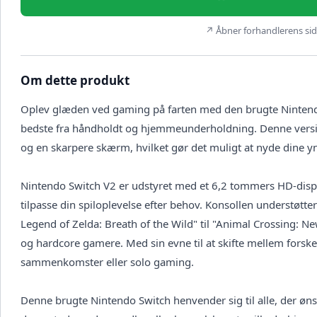
↗ Åbner forhandlerens side
Om dette produkt
Oplev glæden ved gaming på farten med den brugte Nintendo 
bedste fra håndholdt og hjemmeunderholdning. Denne version
og en skarpere skærm, hvilket gør det muligt at nyde dine yn
Nintendo Switch V2 er udstyret med et 6,2 tommers HD-displ
tilpasse din spiloplevelse efter behov. Konsollen understøtter
Legend of Zelda: Breath of the Wild" til "Animal Crossing: Ne
og hardcore gamere. Med sin evne til at skifte mellem forskel
sammenkomster eller solo gaming.
Denne brugte Nintendo Switch henvender sig til alle, der øn