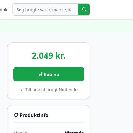
Søg
🔍
takt
2.049 kr.
🛒 Køb nu
← Tilbage til brugt Nintendo
📋 Produktinfo
Mærke
Nintendo