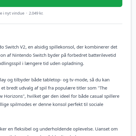
 i nyt vindue · 2.049 kr.
Switch V2, en alsidig spillekonsol, der kombinerer det
 af Nintendo Switch byder på forbedret batterilevetid
dlingsspil i længere tid uden opladning.
ay og tilbyder både tabletop- og tv-mode, så du kan
 et bredt udvalg af spil fra populære titler som "The
w Horizons", hvilket gør den ideel for både casual spillere
lige spilmodes er denne konsol perfekt til sociale
sker en fleksibel og underholdende oplevelse. Uanset om