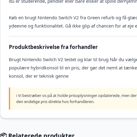
du er studerende, pendler eller bare elsker at spille derhje
Køb en brugt Nintendo Switch V2 fra Green refurb og få glæde
ydeevne og funktionalitet. Gå ikke glip af chancen for at eje
Produktbeskrivelse fra forhandler
Brugt Nintendo Switch V2 testet og klar til brug Når du væl
populære hybridkonsol til en pris, der gør det nemt at tænk
konsol, der er teknisk genne
ℹ️ Vi bestræber os på at holde prisoplysninger opdaterede, men der 
den endelige pris direkte hos forhandleren.
📦 Relaterede produkter