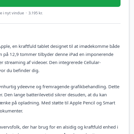
 i nyt vindue · 3.195 kr.
Apple, en kraftfuld tablet designet til at imødekomme både
ærm på 12,9 tommer tilbyder denne iPad en imponerende
ller streaming af videoer. Den integrerede Cellular-
vor du befinder dig.
lynhurtig ydeevne og fremragende grafikbehandling. Dette
. Den lange batterilevetid sikrer desuden, at du kan
tænke på opladning. Med støtte til Apple Pencil og Smart
 dokumenter.
ervsfolk, der har brug for en alsidig og kraftfuld enhed i