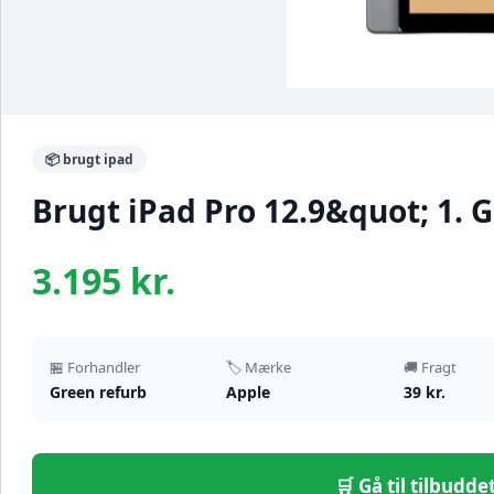
📦 brugt ipad
Brugt iPad Pro 12.9&quot; 1. G
3.195 kr.
🏪 Forhandler
🏷️ Mærke
🚚 Fragt
Green refurb
Apple
39 kr.
🛒 Gå til tilbudd