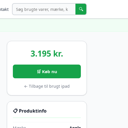
Søg
🔍
takt
3.195 kr.
🛒 Køb nu
← Tilbage til brugt ipad
📋 Produktinfo
Mærke
Apple