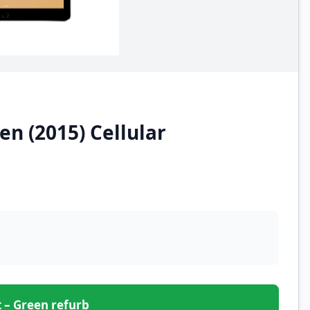
en (2015) Cellular
et – Green refurb