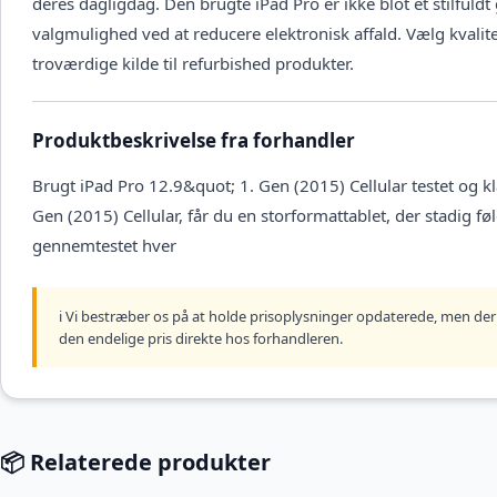
deres dagligdag. Den brugte iPad Pro er ikke blot et stilful
valgmulighed ved at reducere elektronisk affald. Vælg kvalite
troværdige kilde til refurbished produkter.
Produktbeskrivelse fra forhandler
Brugt iPad Pro 12.9&quot; 1. Gen (2015) Cellular testet og k
Gen (2015) Cellular, får du en storformattablet, der stadig f
gennemtestet hver
ℹ️ Vi bestræber os på at holde prisoplysninger opdaterede, men der 
den endelige pris direkte hos forhandleren.
📦 Relaterede produkter