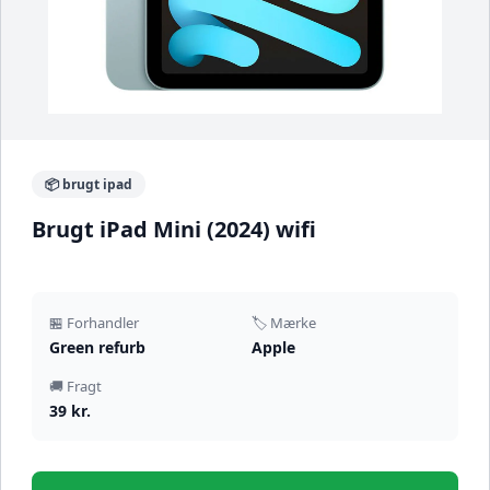
📦 brugt ipad
Brugt iPad Mini (2024) wifi
🏪 Forhandler
🏷️ Mærke
Green refurb
Apple
🚚 Fragt
39 kr.