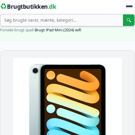
♻️
Brugtbutikken
.dk
Søg
🔍
Forside
›
brugt ipad
›
Brugt iPad Mini (2024) wifi