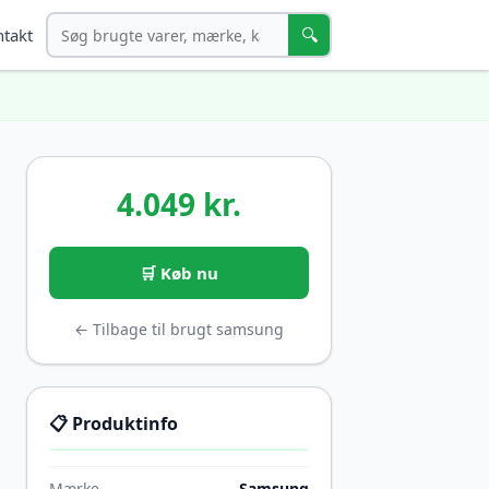
Søg
🔍
takt
4.049 kr.
🛒 Køb nu
← Tilbage til brugt samsung
📋 Produktinfo
Mærke
Samsung