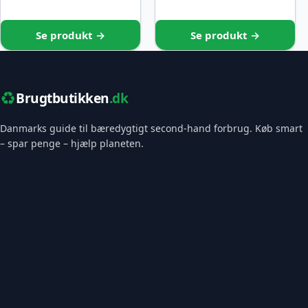
Se produkt →
Se produkt →
♻️
Brugtbutikken
.dk
Danmarks guide til bæredygtigt second-hand forbrug. Køb smart
– spar penge – hjælp planeten.