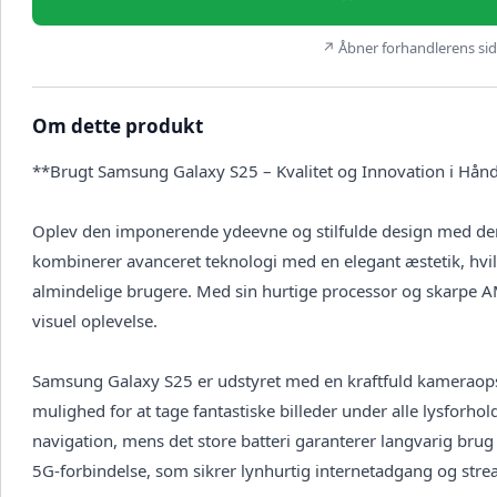
↗ Åbner forhandlerens side
Om dette produkt
**Brugt Samsung Galaxy S25 – Kvalitet og Innovation i Hån
Oplev den imponerende ydeevne og stilfulde design med d
kombinerer avanceret teknologi med en elegant æstetik, hvilke
almindelige brugere. Med sin hurtige processor og skarpe 
visuel oplevelse.
Samsung Galaxy S25 er udstyret med en kraftfuld kameraopsætn
mulighed for at tage fantastiske billeder under alle lysforhol
navigation, mens det store batteri garanterer langvarig bru
5G-forbindelse, som sikrer lynhurtig internetadgang og stre