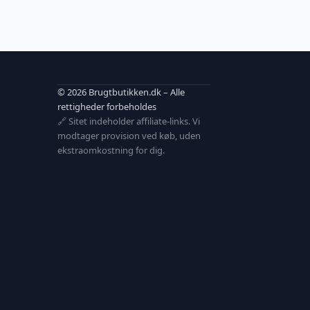
© 2026 Brugtbutikken.dk – Alle
rettigheder forbeholdes
🔗 Sitet indeholder affiliate-links. Vi
modtager provision ved køb, uden
ekstraomkostning for dig.