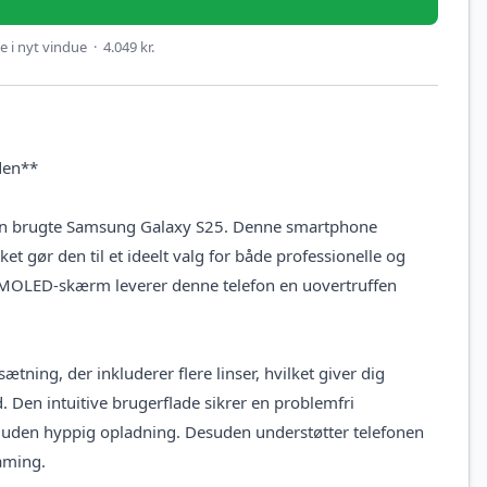
 i nyt vindue · 4.049 kr.
den**
en brugte Samsung Galaxy S25. Denne smartphone
t gør den til et ideelt valg for både professionelle og
AMOLED-skærm leverer denne telefon en uovertruffen
ing, der inkluderer flere linser, hvilket giver dig
d. Den intuitive brugerflade sikrer en problemfri
g uden hyppig opladning. Desuden understøtter telefonen
aming.