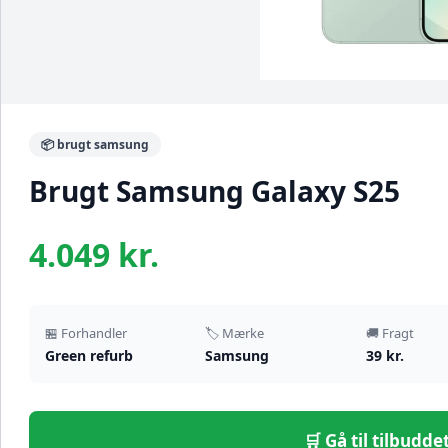
📦 brugt samsung
Brugt Samsung Galaxy S25
4.049 kr.
🏪 Forhandler
🏷️ Mærke
🚚 Fragt
Green refurb
Samsung
39 kr.
🛒 Gå til tilbudd