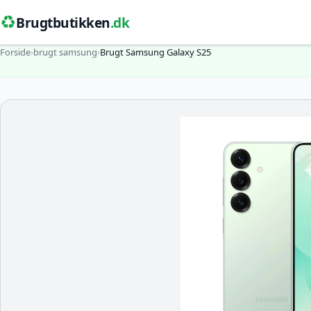
♻️
Brugtbutikken
.dk
Forside
›
brugt samsung
›
Brugt Samsung Galaxy S25