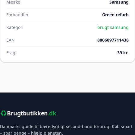
Mærke
Samsung
Forhandler
Green refurb
Kategori
brugt samsung
EAN
8806097711438
Fragt
39 kr.
♻️
Brugtbutikken
.dk
Danmarks guide til bæredygtigt second-hand forbrug. Køb smart
– spar penge – hjælp planeten.