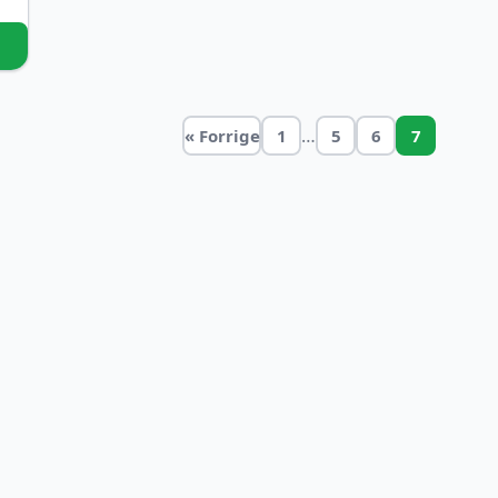
…
« Forrige
1
5
6
7