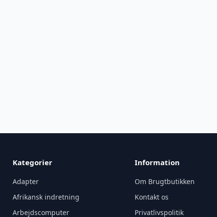
Kategorier
Information
Adapter
Om Brugtbutikken
Afrikansk indretning
Kontakt os
Arbejdscomputer
Privatlivspolitik