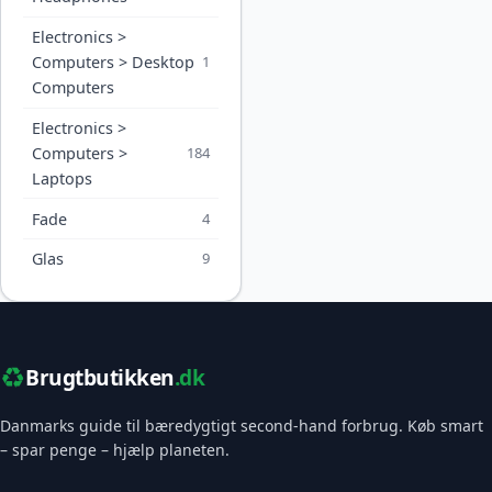
Electronics >
Computers > Desktop
1
Computers
Electronics >
Computers >
184
Laptops
Fade
4
Glas
9
♻️
Brugtbutikken
.dk
Danmarks guide til bæredygtigt second-hand forbrug. Køb smart
– spar penge – hjælp planeten.