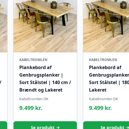
KABELTROMLEN
KABELTROMLEN
Plankebord af
Plankebord af
Genbrugsplanker |
Genbrugsplanker
/
Sort Stålstel | 140 cm /
Sort Stålstel | 18
Brændt og Lakeret
Lakeret
Kabeltromlen DK
Kabeltromlen DK
9.499 kr.
9.499 kr.
Se produkt →
Se produkt 