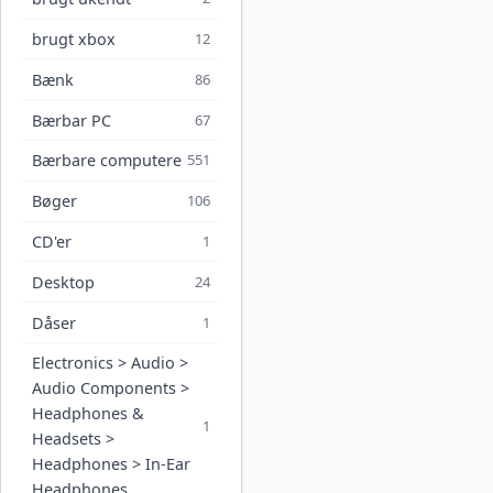
brugt xbox
12
Bænk
86
Bærbar PC
67
Bærbare computere
551
Bøger
106
CD'er
1
Desktop
24
Dåser
1
Electronics > Audio >
Audio Components >
Headphones &
1
Headsets >
Headphones > In-Ear
Headphones