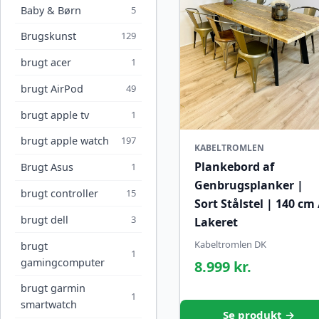
Baby & Børn
5
Brugskunst
129
brugt acer
1
brugt AirPod
49
brugt apple tv
1
brugt apple watch
197
KABELTROMLEN
Plankebord af
Brugt Asus
1
Genbrugsplanker |
brugt controller
15
Sort Stålstel | 140 cm 
brugt dell
3
Lakeret
Kabeltromlen DK
brugt
1
gamingcomputer
8.999 kr.
brugt garmin
1
smartwatch
Se produkt →