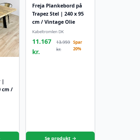
Freja Plankebord på
Trapez Stel | 240 x 95
cm / Vintage Olie
Kabeltromlen DK
11.167
13.959
Spar
20%
kr.
kr.
 |
0 cm /
→
Se produkt →