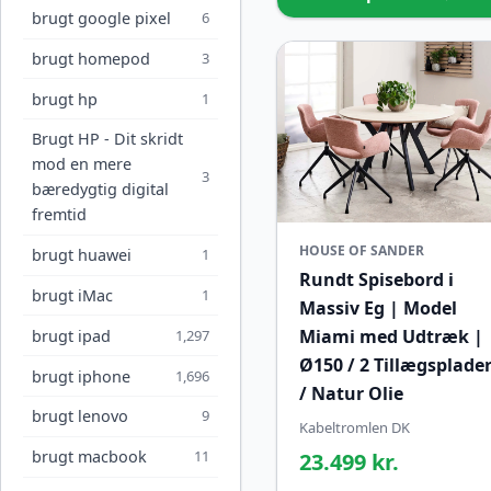
brugt google pixel
6
brugt homepod
3
brugt hp
1
Brugt HP - Dit skridt
mod en mere
3
bæredygtig digital
fremtid
HOUSE OF SANDER
brugt huawei
1
Rundt Spisebord i
brugt iMac
1
Massiv Eg | Model
Miami med Udtræk |
brugt ipad
1,297
Ø150 / 2 Tillægsplade
brugt iphone
1,696
/ Natur Olie
brugt lenovo
9
Kabeltromlen DK
brugt macbook
11
23.499 kr.