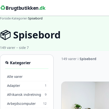
♻️
Brugtbutikken
.dk
Forside
›
Kategorier
›
Spisebord
📦 Spisebord
149 varer – side 7
149 varer i
Spisebord
📂 Kategorier
Alle varer
Adapter
1
Afrikansk indretning
9
Arbejdscomputer
12