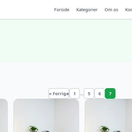
Forside
Kategorier
Om os
Kon
…
« Forrige
1
5
6
7