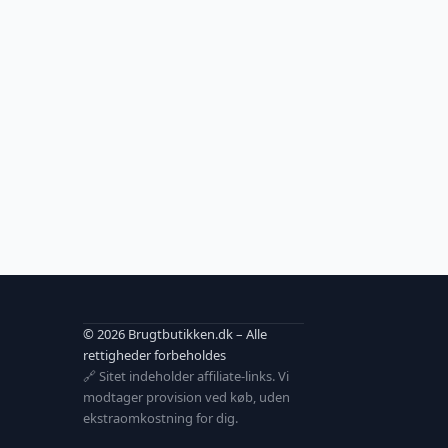
© 2026 Brugtbutikken.dk – Alle
rettigheder forbeholdes
🔗 Sitet indeholder affiliate-links. Vi
modtager provision ved køb, uden
ekstraomkostning for dig.