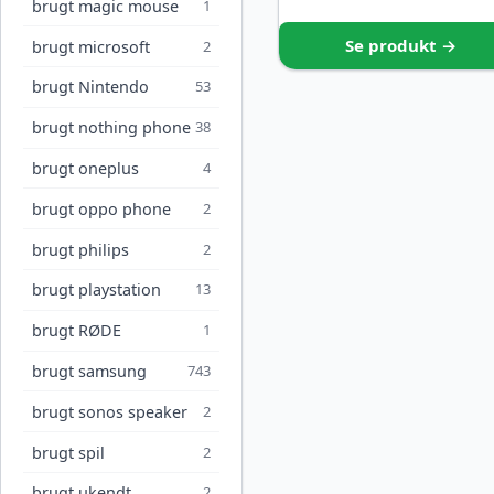
brugt magic mouse
1
Se produkt →
brugt microsoft
2
brugt Nintendo
53
brugt nothing phone
38
brugt oneplus
4
brugt oppo phone
2
brugt philips
2
brugt playstation
13
brugt RØDE
1
brugt samsung
743
brugt sonos speaker
2
brugt spil
2
brugt ukendt
2