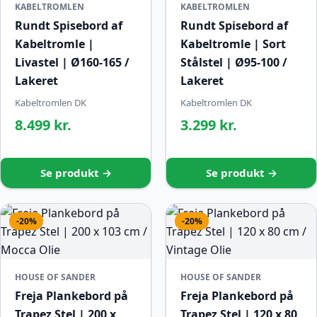
KABELTROMLEN
KABELTROMLEN
Rundt Spisebord af
Rundt Spisebord af
Kabeltromle |
Kabeltromle | Sort
Livastel | Ø160-165 /
Stålstel | Ø95-100 /
Lakeret
Lakeret
Kabeltromlen DK
Kabeltromlen DK
8.499 kr.
3.299 kr.
Se produkt →
Se produkt →
-20%
-20%
HOUSE OF SANDER
HOUSE OF SANDER
Freja Plankebord på
Freja Plankebord på
Trapez Stel | 200 x
Trapez Stel | 120 x 80