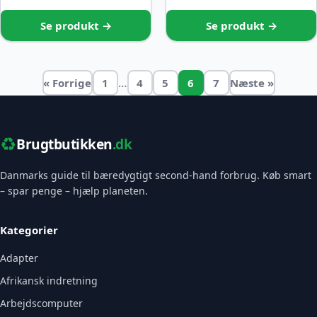
Se produkt →
Se produkt →
…
« Forrige
1
4
5
6
7
Næste »
♻️
Brugtbutikken
.dk
Danmarks guide til bæredygtigt second-hand forbrug. Køb smart
– spar penge – hjælp planeten.
Kategorier
Adapter
Afrikansk indretning
Arbejdscomputer