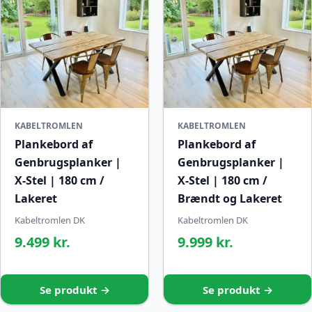
KABELTROMLEN
KABELTROMLEN
Plankebord af
Plankebord af
Genbrugsplanker |
Genbrugsplanker |
X-Stel | 180 cm /
X-Stel | 180 cm /
Lakeret
Brændt og Lakeret
Kabeltromlen DK
Kabeltromlen DK
9.499 kr.
9.999 kr.
Se produkt →
Se produkt →