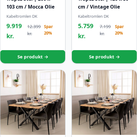
103 cm / Mocca Olie
cm / Vintage Olie
Kabeltromlen DK
Kabeltromlen DK
9.919
5.759
12.399
7.199
Spar
Spar
20%
20%
kr.
kr.
kr.
kr.
Se produkt →
Se produkt →