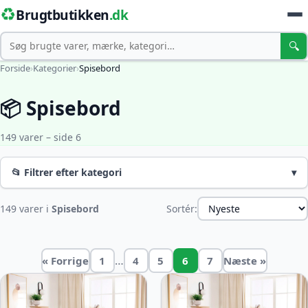
♻️
Brugtbutikken
.dk
Søg
🔍
Forside
›
Kategorier
›
Spisebord
📦 Spisebord
149 varer – side 6
📂 Filtrer efter kategori
▾
149 varer i
Spisebord
Sortér:
…
« Forrige
1
4
5
6
7
Næste »