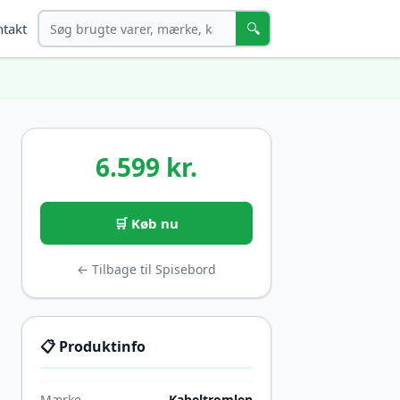
Søg
🔍
takt
6.599 kr.
🛒 Køb nu
← Tilbage til Spisebord
📋 Produktinfo
Mærke
Kabeltromlen