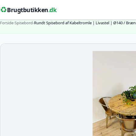
♻️
Brugtbutikken
.dk
Forside
›
Spisebord
›
Rundt Spisebord af Kabeltromle | Livastel | Ø140 / Bræ