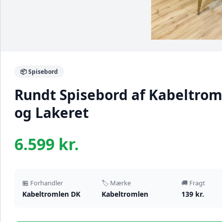
📦 Spisebord
Rundt Spisebord af Kabeltroml
og Lakeret
6.599 kr.
🏪 Forhandler
🏷️ Mærke
🚚 Fragt
Kabeltromlen DK
Kabeltromlen
139 kr.