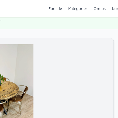
Forside
Kategorier
Om os
Kon
n…