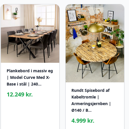
Plankebord i massiv eg
| Model Curve Med X-
Base i stål | 240…
Rundt Spisebord af
12.249 kr.
Kabeltromle |
Armeringsjernben |
Ø140 / B…
4.999 kr.