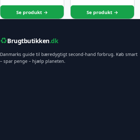
Se produkt →
Se produkt →
♻️
Brugtbutikken
.dk
Danmarks guide til bæredygtigt second-hand forbrug. Køb smart
– spar penge – hjælp planeten.