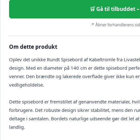
🛒 Gå til tilbuddet
↗ Åbner forhandlerens side
Om dette produkt
Oplev det unikke Rundt Spisebord af Kabeltromle fra Livastel,
design. Med en diameter på 140 cm er dette spisebord perfe
venner. Den brændte og lakerede overflade giver ikke kun e
vedligeholdelse.
Dette spisebord er fremstillet af genanvendte materialer, hvil
forbrugere. Det robuste design sikrer stabilitet, mens den 
deltage i samtalen. Bordets naturlige udseende gør det let at i
landlig.