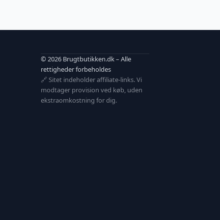
© 2026 Brugtbutikken.dk – Alle
rettigheder forbeholdes
🔗 Sitet indeholder affiliate-links. Vi
modtager provision ved køb, uden
ekstraomkostning for dig.