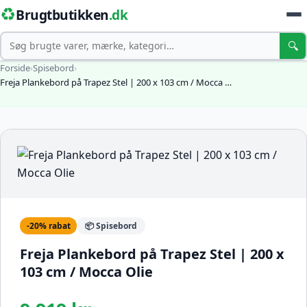
♻️
Brugtbutikken
.dk
Søg
🔍
Forside
›
Spisebord
›
Freja Plankebord på Trapez Stel | 200 x 103 cm / Mocca …
-20% rabat
📦 Spisebord
Freja Plankebord på Trapez Stel | 200 x
103 cm / Mocca Olie