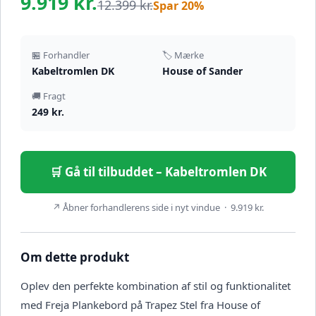
9.919 kr.
12.399 kr.
Spar 20%
🏪 Forhandler
🏷️ Mærke
Kabeltromlen DK
House of Sander
🚚 Fragt
249 kr.
🛒 Gå til tilbuddet – Kabeltromlen DK
↗ Åbner forhandlerens side i nyt vindue · 9.919 kr.
Om dette produkt
Oplev den perfekte kombination af stil og funktionalitet
med Freja Plankebord på Trapez Stel fra House of