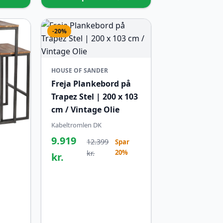
-20%
HOUSE OF SANDER
Freja Plankebord på
Trapez Stel | 200 x 103
cm / Vintage Olie
Kabeltromlen DK
9.919
12.399
Spar
20%
kr.
kr.