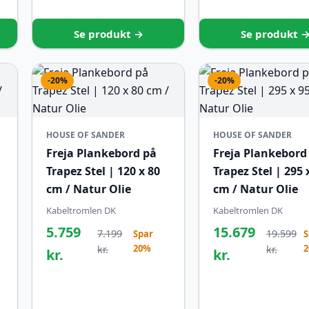
Se produkt →
Se produkt 
-20%
-20%
HOUSE OF SANDER
HOUSE OF SANDER
Freja Plankebord på
Freja Plankebord
Trapez Stel | 120 x 80
Trapez Stel | 295 
cm / Natur Olie
cm / Natur Olie
Kabeltromlen DK
Kabeltromlen DK
5.759
15.679
7.199
19.599
Spar
S
20%
kr.
kr.
kr.
kr.