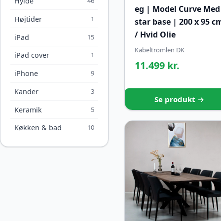
Hylde
46
eg | Model Curve Med
Højtider
1
star base | 200 x 95 c
/ Hvid Olie
iPad
15
Kabeltromlen DK
iPad cover
1
11.499 kr.
iPhone
9
Kander
3
Se produkt →
Keramik
5
Køkken & bad
10