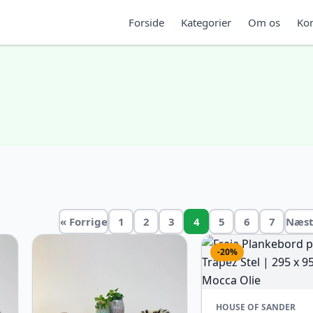
Forside
Kategorier
Om os
Kon
« Forrige
1
2
3
4
5
6
7
Næst
-20%
HOUSE OF SANDER