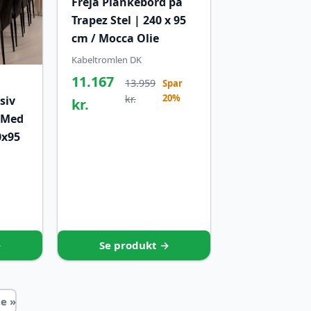
Freja Plankebord på
Trapez Stel | 240 x 95
cm / Mocca Olie
Kabeltromlen DK
11.167
13.959
Spar
20%
kr.
siv
kr.
 Med
0x95
→
Se produkt →
e »