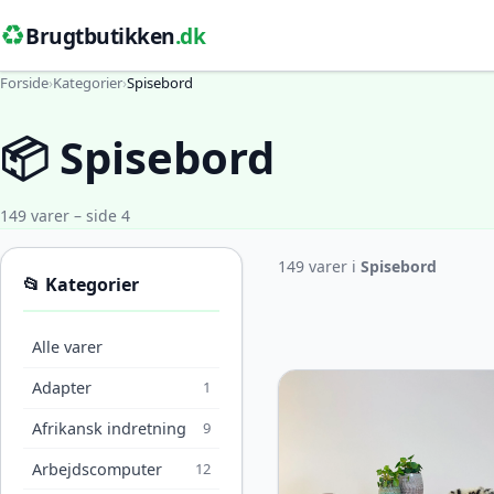
♻️
Brugtbutikken
.dk
Forside
›
Kategorier
›
Spisebord
📦 Spisebord
149 varer – side 4
149 varer i
Spisebord
📂 Kategorier
Alle varer
Adapter
1
Afrikansk indretning
9
Arbejdscomputer
12