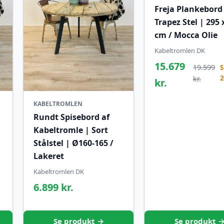
Freja Plankebord
Trapez Stel | 295 
cm / Mocca Olie
Kabeltromlen DK
15.679
19.599
S
kr.
kr.
KABELTROMLEN
Rundt Spisebord af
Kabeltromle | Sort
Stålstel | Ø160-165 /
Lakeret
Kabeltromlen DK
6.899 kr.
Se produkt →
Se produkt 