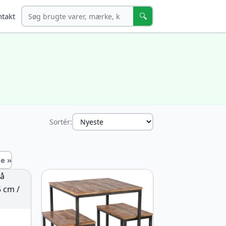
Søg
🔍
takt
Sortér:
e »