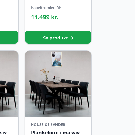
Kabeltromlen DK
11.499 kr.
→
Se produkt →
HOUSE OF SANDER
siv
Plankebord i massiv