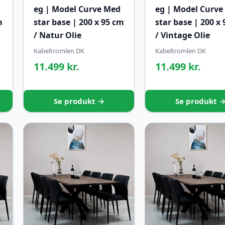
eg | Model Curve Med
eg | Model Curve
m
star base | 200 x 95 cm
star base | 200 x
/ Natur Olie
/ Vintage Olie
Kabeltromlen DK
Kabeltromlen DK
11.499 kr.
11.499 kr.
Se produkt →
Se produkt 