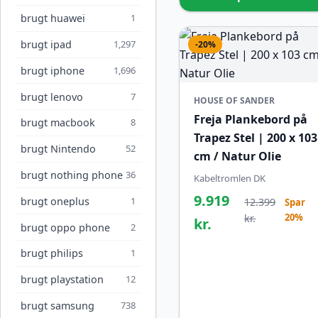
brugt huawei
1
brugt ipad
1,297
-20%
brugt iphone
1,696
brugt lenovo
7
HOUSE OF SANDER
Freja Plankebord på
brugt macbook
8
Trapez Stel | 200 x 103
brugt Nintendo
52
cm / Natur Olie
brugt nothing phone
36
Kabeltromlen DK
9.919
brugt oneplus
1
12.399
Spar
20%
kr.
kr.
brugt oppo phone
2
brugt philips
1
brugt playstation
12
brugt samsung
738