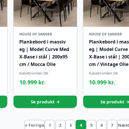
HOUSE OF SANDER
HOUSE OF SANDER
Plankebord i massiv
Plankebord i mas
eg | Model Curve Med
eg | Model Curve
X-Base i stål | 200x95
X-Base i stål | 20
cm / Mocca Olie
cm / Vintage Olie
Kabeltromlen DK
Kabeltromlen DK
10.999 kr.
10.999 kr.
Se produkt →
Se produkt 
« Forrige
1
2
3
4
5
6
7
Næst