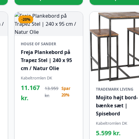
-20%
HOUSE OF SANDER
Freja Plankebord på
Trapez Stel | 240 x 95
cm / Natur Olie
Kabeltromlen DK
11.167
13.959
Spar
TRADEMARK LIVING
20%
kr.
kr.
Mojito højt bord-
bænke sæt |
Spisebord
Kabeltromlen DK
5.599 kr.