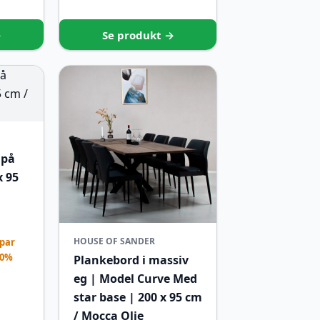
→
Se produkt →
 på
x 95
HOUSE OF SANDER
par
20%
Plankebord i massiv
eg | Model Curve Med
star base | 200 x 95 cm
/ Mocca Olie