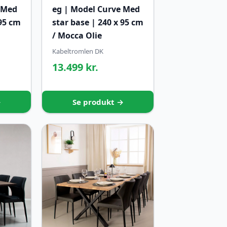
 Med
eg | Model Curve Med
 95 cm
star base | 240 x 95 cm
/ Mocca Olie
Kabeltromlen DK
13.499 kr.
→
Se produkt →