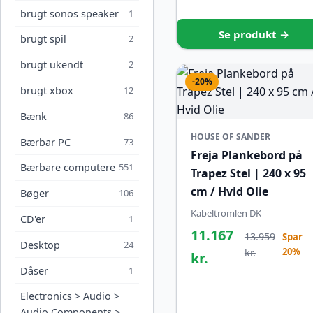
brugt sonos speaker
1
Se produkt →
brugt spil
2
brugt ukendt
2
-20%
brugt xbox
12
Bænk
86
HOUSE OF SANDER
Bærbar PC
73
Freja Plankebord på
Bærbare computere
551
Trapez Stel | 240 x 95
cm / Hvid Olie
Bøger
106
Kabeltromlen DK
CD'er
1
11.167
13.959
Spar
Desktop
24
20%
kr.
kr.
Dåser
1
Electronics > Audio >
Audio Components >