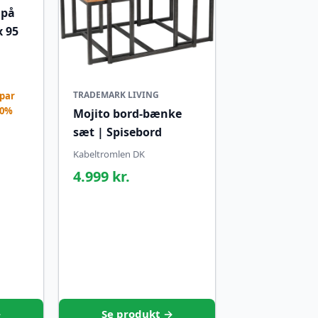
 på
x 95
TRADEMARK LIVING
par
20%
Mojito bord-bænke
sæt | Spisebord
Kabeltromlen DK
4.999 kr.
→
Se produkt →