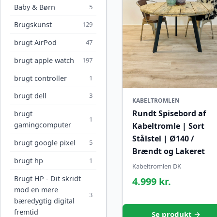
Baby & Børn
5
Brugskunst
129
brugt AirPod
47
brugt apple watch
197
brugt controller
1
brugt dell
3
KABELTROMLEN
Rundt Spisebord af
brugt
1
gamingcomputer
Kabeltromle | Sort
Stålstel | Ø140 /
brugt google pixel
5
Brændt og Lakeret
brugt hp
1
Kabeltromlen DK
Brugt HP - Dit skridt
4.999 kr.
mod en mere
3
bæredygtig digital
fremtid
Se produkt →