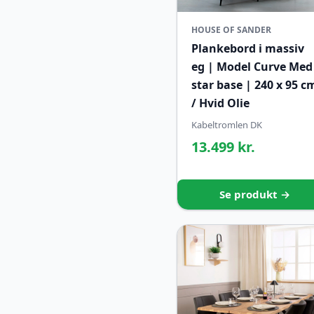
HOUSE OF SANDER
Plankebord i massiv
eg | Model Curve Med
star base | 240 x 95 c
/ Hvid Olie
Kabeltromlen DK
13.499 kr.
Se produkt →