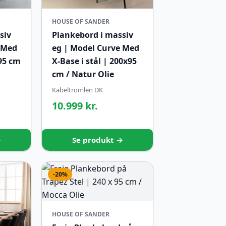
HOUSE OF SANDER
siv
Plankebord i massiv
 Med
eg | Model Curve Med
 95 cm
X-Base i stål | 200x95
cm / Natur Olie
Kabeltromlen DK
10.999 kr.
→
Se produkt →
-20%
HOUSE OF SANDER