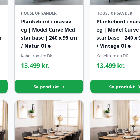
HOUSE OF SANDER
HOUSE OF SANDER
Plankebord i massiv
Plankebord i mas
eg | Model Curve Med
eg | Model Curve
m
star base | 240 x 95 cm
star base | 240 x
/ Natur Olie
/ Vintage Olie
Kabeltromlen DK
Kabeltromlen DK
13.499 kr.
13.499 kr.
Se produkt →
Se produkt 