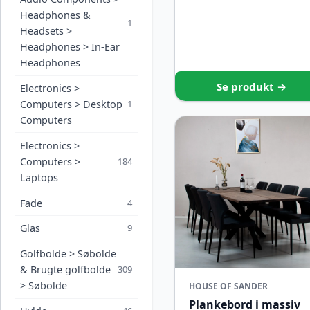
Headphones &
1
Headsets >
Headphones > In-Ear
Headphones
Se produkt →
Electronics >
Computers > Desktop
1
Computers
Electronics >
Computers >
184
Laptops
Fade
4
Glas
9
Golfbolde > Søbolde
& Brugte golfbolde
309
> Søbolde
HOUSE OF SANDER
Plankebord i massiv