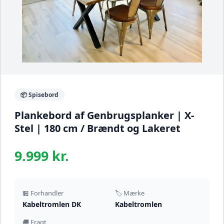
📦 Spisebord
Plankebord af Genbrugsplanker | X-
Stel | 180 cm / Brændt og Lakeret
9.999 kr.
🏪 Forhandler
🏷️ Mærke
Kabeltromlen DK
Kabeltromlen
🚚 Fragt