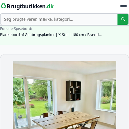
♻️
Brugtbutikken
.dk
Søg
🔍
Forside
›
Spisebord
›
Plankebord af Genbrugsplanker | X-Stel | 180 cm / Brænd…