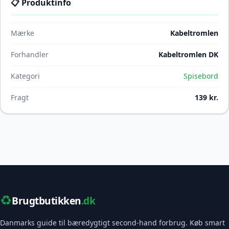
📋 Produktinfo
Mærke
Kabeltromlen
Forhandler
Kabeltromlen DK
Kategori
Spisebord
Fragt
139 kr.
♻️
Brugtbutikken
.dk
Danmarks guide til bæredygtigt second-hand forbrug. Køb smart