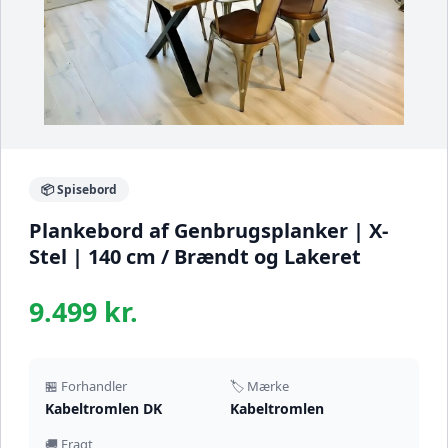
📦 Spisebord
Plankebord af Genbrugsplanker | X-
Stel | 140 cm / Brændt og Lakeret
9.499 kr.
🏪 Forhandler
🏷️ Mærke
Kabeltromlen DK
Kabeltromlen
🚚 Fragt