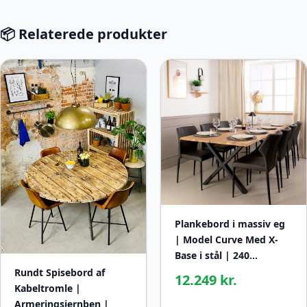
📦 Relaterede produkter
Plankebord i massiv eg
| Model Curve Med X-
Base i stål | 240…
Rundt Spisebord af
12.249 kr.
Kabeltromle |
Armeringsjernben |