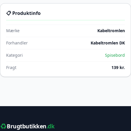
📋 Produktinfo
Mærke
Kabeltromlen
Forhandler
Kabeltromlen DK
Kategori
Spisebord
Fragt
139 kr.
♻️
Brugtbutikken
.dk