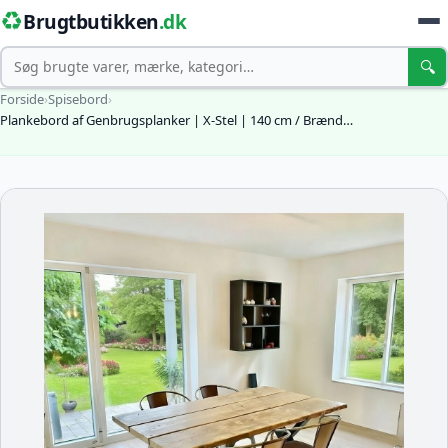
♻️
Brugtbutikken
.dk
Søg
🔍
Forside
›
Spisebord
›
Plankebord af Genbrugsplanker | X-Stel | 140 cm / Brænd…