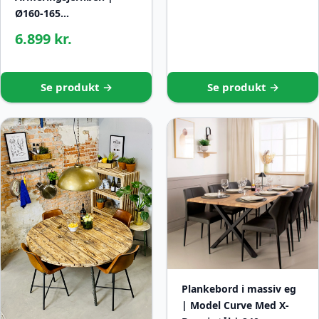
Ø160-165…
6.899 kr.
Se produkt →
Se produkt →
Plankebord i massiv eg
| Model Curve Med X-