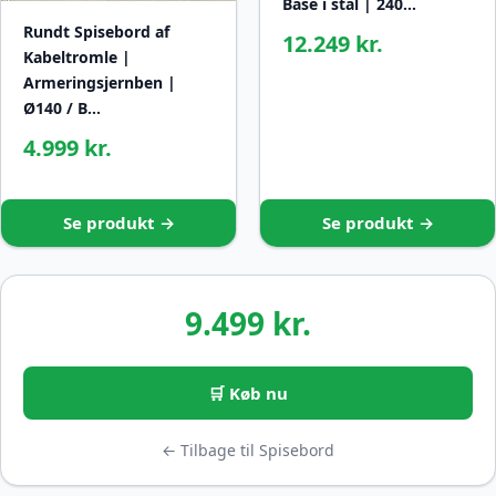
Base i stål | 240…
Rundt Spisebord af
12.249 kr.
Kabeltromle |
Armeringsjernben |
Ø140 / B…
4.999 kr.
Se produkt →
Se produkt →
9.499 kr.
🛒 Køb nu
← Tilbage til Spisebord