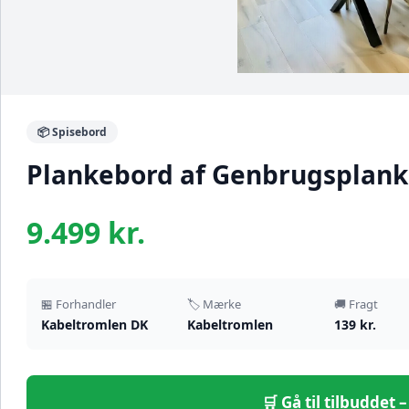
📦 Spisebord
Plankebord af Genbrugsplanker
9.499 kr.
🏪 Forhandler
🏷️ Mærke
🚚 Fragt
Kabeltromlen DK
Kabeltromlen
139 kr.
🛒 Gå til tilbuddet