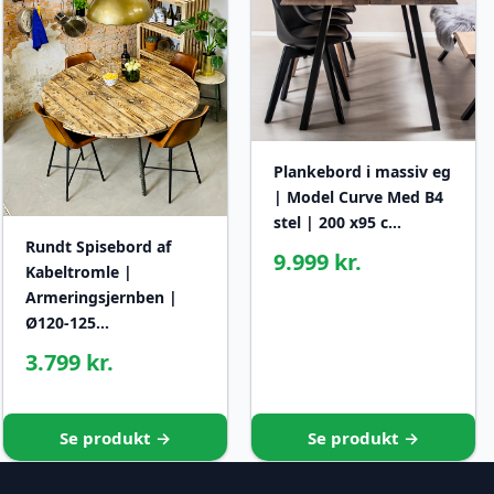
Plankebord i massiv eg
| Model Curve Med B4
stel | 200 x95 c…
Rundt Spisebord af
9.999 kr.
Kabeltromle |
Armeringsjernben |
Ø120-125…
3.799 kr.
Se produkt →
Se produkt →