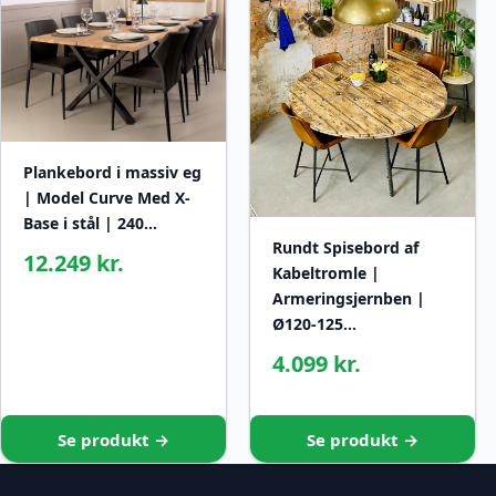
Plankebord i massiv eg
| Model Curve Med X-
Base i stål | 240…
Rundt Spisebord af
12.249 kr.
Kabeltromle |
Armeringsjernben |
Ø120-125…
4.099 kr.
Se produkt →
Se produkt →