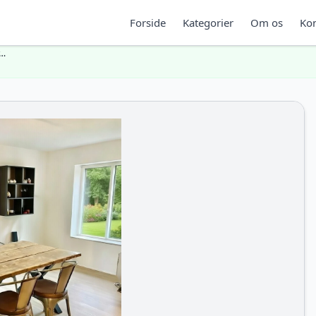
Forside
Kategorier
Om os
Kon
r…