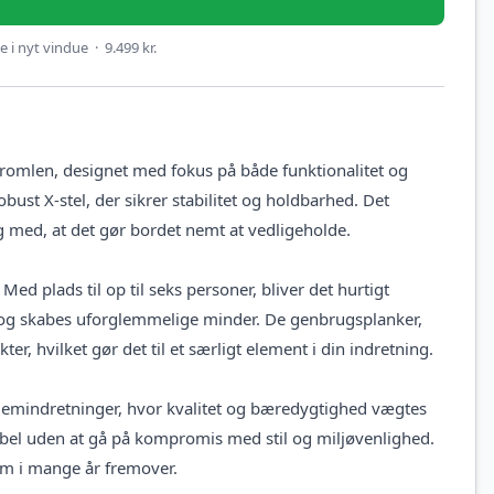
 i nyt vindue · 9.499 kr.
tromlen, designet med fokus på både funktionalitet og
ust X-stel, der sikrer stabilitet og holdbarhed. Det
 med, at det gør bordet nemt at vedligeholde.
Med plads til op til seks personer, bliver det hurtigt
 og skabes uforglemmelige minder. De genbrugsplanker,
er, hvilket gør det til et særligt element i din indretning.
jemindretninger, hvor kvalitet og bæredygtighed vægtes
møbel uden at gå på kompromis med stil og miljøvenlighed.
jem i mange år fremover.