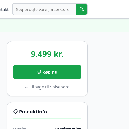
Søg
🔍
takt
9.499 kr.
🛒 Køb nu
← Tilbage til Spisebord
📋 Produktinfo
Mærke
Kabeltromlen