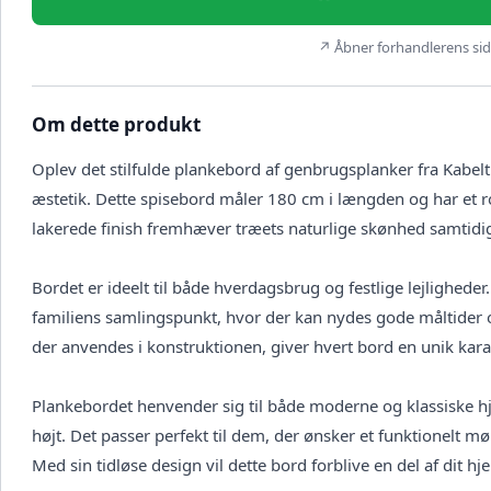
↗ Åbner forhandlerens side
Om dette produkt
Oplev det stilfulde plankebord af genbrugsplanker fra Kabel
æstetik. Dette spisebord måler 180 cm i længden og har et rob
lakerede finish fremhæver træets naturlige skønhed samtidig
Bordet er ideelt til både hverdagsbrug og festlige lejligheder. 
familiens samlingspunkt, hvor der kan nydes gode måltider
der anvendes i konstruktionen, giver hvert bord en unik karakt
Plankebordet henvender sig til både moderne og klassiske h
højt. Det passer perfekt til dem, der ønsker et funktionelt 
Med sin tidløse design vil dette bord forblive en del af dit h