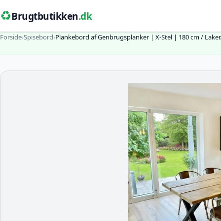
♻️
Brugtbutikken
.dk
Forside
›
Spisebord
›
Plankebord af Genbrugsplanker | X-Stel | 180 cm / Lake