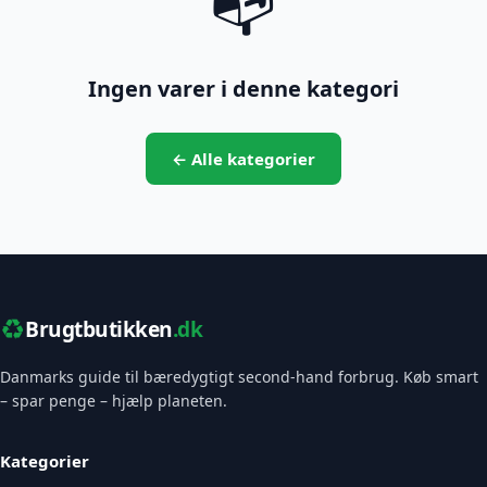
📭
Ingen varer i denne kategori
← Alle kategorier
♻️
Brugtbutikken
.dk
Danmarks guide til bæredygtigt second-hand forbrug. Køb smart
– spar penge – hjælp planeten.
Kategorier