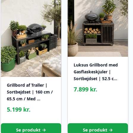
Luksus Grillbord med
Gasflaskeskjuler |
Sortbejdset | 52.5 c…
Grillbord af Traller |
7.899 kr.
Sortbejdset | 160 cm /
65.5 cm / Med …
5.199 kr.
Se produkt →
Se produkt →