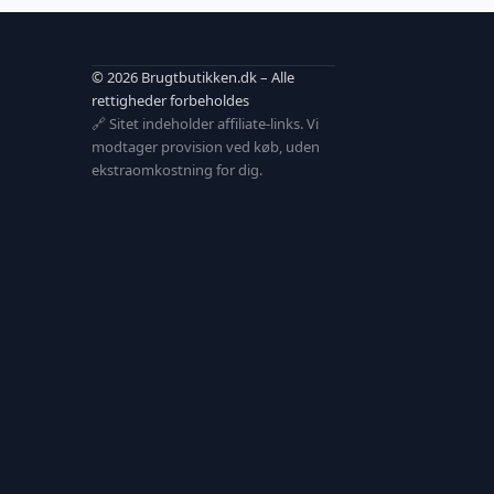
© 2026 Brugtbutikken.dk – Alle
rettigheder forbeholdes
🔗 Sitet indeholder affiliate-links. Vi
modtager provision ved køb, uden
ekstraomkostning for dig.