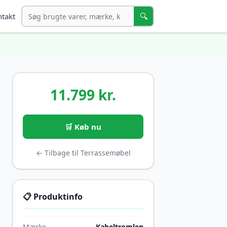
Søg
🔍
takt
11.799 kr.
🛒 Køb nu
← Tilbage til Terrassemøbel
📋 Produktinfo
Mærke
Kabeltromlen