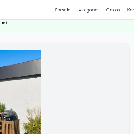
Forside
Kategorier
Om os
Kon
une t…