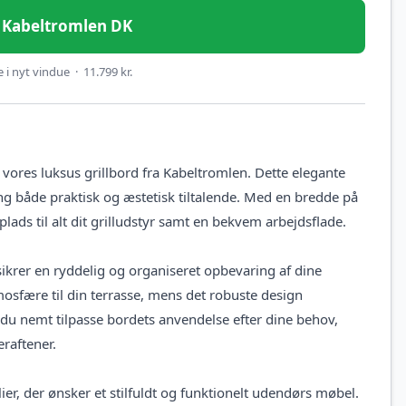
 – Kabeltromlen DK
i nyt vindue · 11.799 kr.
 vores luksus grillbord fra Kabeltromlen. Dette elegante
ng både praktisk og æstetisk tiltalende. Med en bredde på
lads til alt dit grilludstyr samt en bekvem arbejdsflade.
sikrer en ryddelig og organiseret opbevaring af dine
osfære til din terrasse, mens det robuste design
 du nemt tilpasse bordets anvendelse efter dine behov,
eraftener.
ier, der ønsker et stilfuldt og funktionelt udendørs møbel.