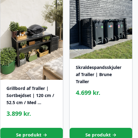
Skraldespandsskjuler
af Traller | Brune
Traller
Grillbord af Traller |
4.699 kr.
Sortbejdset | 120 cm /
52.5 cm / Med …
3.899 kr.
Se produkt →
Se produkt →