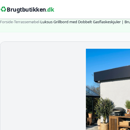
♻️
Brugtbutikken
.dk
Forside
›
Terrassemøbel
›
Luksus Grillbord med Dobbelt Gasflaskeskjuler | Br