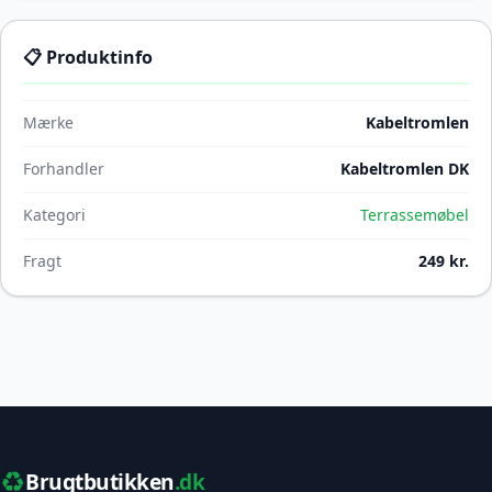
📋 Produktinfo
Mærke
Kabeltromlen
Forhandler
Kabeltromlen DK
Kategori
Terrassemøbel
Fragt
249 kr.
♻️
Brugtbutikken
.dk