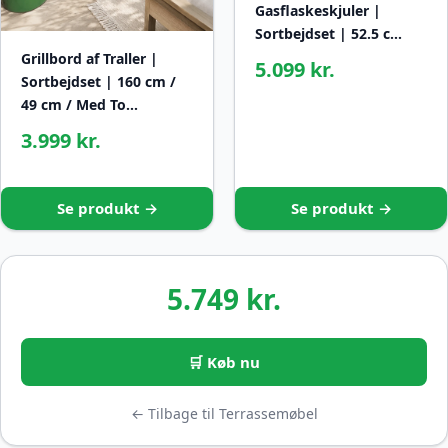
Gasflaskeskjuler |
Sortbejdset | 52.5 c…
Grillbord af Traller |
5.099 kr.
Sortbejdset | 160 cm /
49 cm / Med To…
3.999 kr.
Se produkt →
Se produkt →
5.749 kr.
🛒 Køb nu
← Tilbage til Terrassemøbel