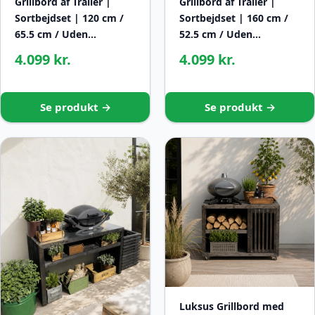
Grillbord af Traller |
Grillbord af Traller |
Sortbejdset | 120 cm /
Sortbejdset | 160 cm /
65.5 cm / Uden…
52.5 cm / Uden…
4.099 kr.
4.099 kr.
Se produkt →
Se produkt →
Luksus Grillbord med