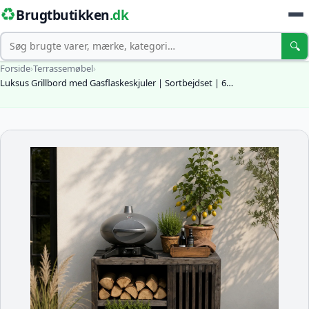
♻️
Brugtbutikken
.dk
Søg
🔍
Forside
›
Terrassemøbel
›
Luksus Grillbord med Gasflaskeskjuler | Sortbejdset | 6…