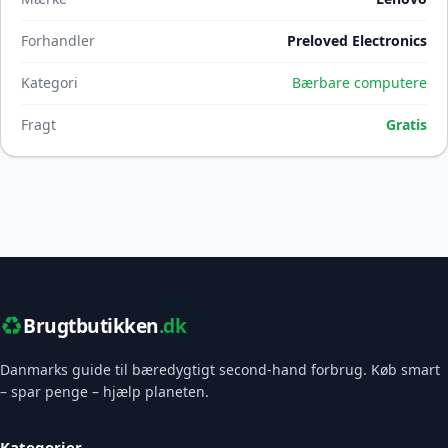
Forhandler
Preloved Electronics
Kategori
Bærbare computere
Fragt
Gratis
♻️
Brugtbutikken
.dk
Danmarks guide til bæredygtigt second-hand forbrug. Køb smart
– spar penge – hjælp planeten.
Kategorier