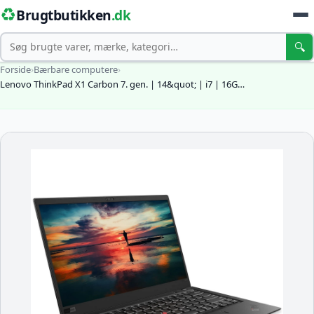
♻️
Brugtbutikken
.dk
Søg
🔍
Forside
›
Bærbare computere
›
Lenovo ThinkPad X1 Carbon 7. gen. | 14&quot; | i7 | 16G…