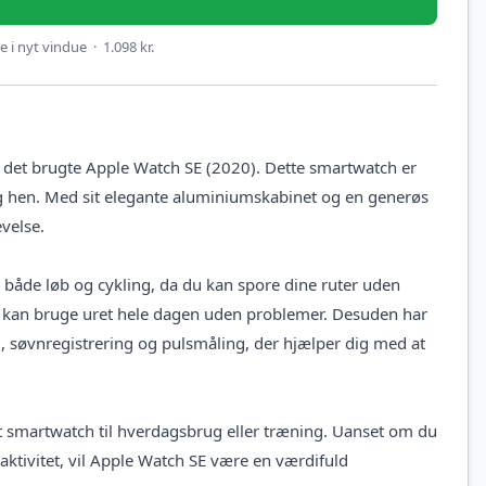
 i nyt vindue · 1.098 kr.
d det brugte Apple Watch SE (2020). Dette smartwatch er
 dig hen. Med sit elegante aluminiumskabinet og en generøs
velse.
l både løb og cykling, da du kan spore dine ruter uden
 du kan bruge uret hele dagen uden problemer. Desuden har
 søvnregistrering og pulsmåling, der hjælper dig med at
elt smartwatch til hverdagsbrug eller træning. Uanset om du
e aktivitet, vil Apple Watch SE være en værdifuld