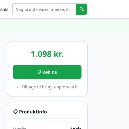
Søg
🔍
takt
1.098 kr.
🛒 Køb nu
← Tilbage til brugt apple watch
📋 Produktinfo
Mærke
Apple