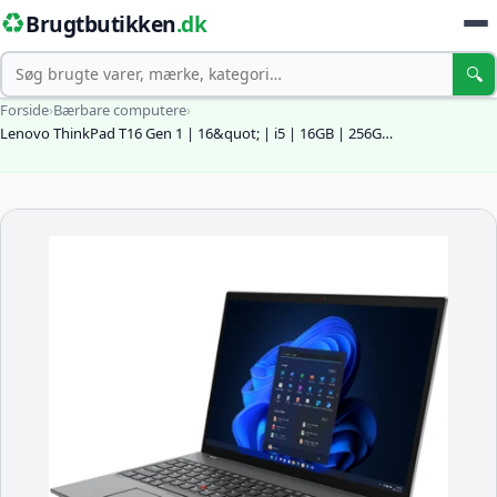
♻️
Brugtbutikken
.dk
Søg
🔍
Forside
›
Bærbare computere
›
Lenovo ThinkPad T16 Gen 1 | 16&quot; | i5 | 16GB | 256G…