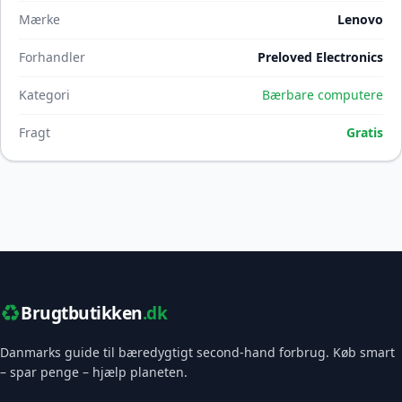
Mærke
Lenovo
Forhandler
Preloved Electronics
Kategori
Bærbare computere
Fragt
Gratis
♻️
Brugtbutikken
.dk
Danmarks guide til bæredygtigt second-hand forbrug. Køb smart
– spar penge – hjælp planeten.