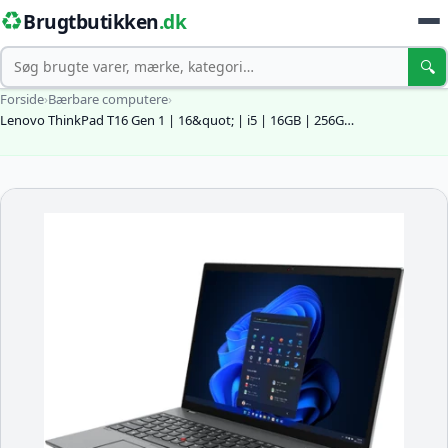
♻️
Brugtbutikken
.dk
Søg
🔍
Forside
›
Bærbare computere
›
Lenovo ThinkPad T16 Gen 1 | 16&quot; | i5 | 16GB | 256G…