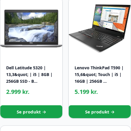
Dell Latitude 5320 |
Lenovo ThinkPad T590 |
13,3&quot; | i5 | 8GB |
15,6&quot; Touch | i5 |
256GB SSD - B…
16GB | 256GB …
2.999 kr.
5.199 kr.
Se produkt →
Se produkt →