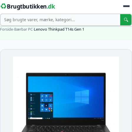
♻️
Brugtbutikken
.dk
Søg
🔍
Forside
›
Bærbar PC
›
Lenovo Thinkpad T14s Gen 1