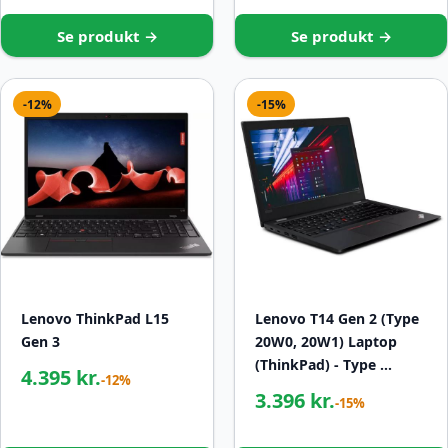
Se produkt →
Se produkt →
-12%
-15%
Lenovo ThinkPad L15
Lenovo T14 Gen 2 (Type
Gen 3
20W0, 20W1) Laptop
(ThinkPad) - Type …
4.395 kr.
-12%
3.396 kr.
-15%