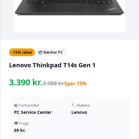
-15% rabat
📦 Bærbar PC
Lenovo Thinkpad T14s Gen 1
3.390 kr.
3.988 kr.
Spar 15%
🏪 Forhandler
🏷️ Mærke
PC Service Center
Lenovo
🚚 Fragt
69 kr.