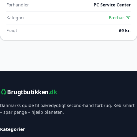
Forhandler
PC Service Center
Kategori
Bærbar PC
Fragt
69 kr.
♻️
Brugtbutikken
.dk
Danmarks guide til bæredygtigt second-hand forbrug. Køb smart
– spar penge – hjælp planeten.
Kategorier