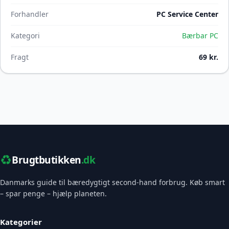
Forhandler
PC Service Center
Kategori
Bærbar PC
Fragt
69 kr.
♻️
Brugtbutikken
.dk
Danmarks guide til bæredygtigt second-hand forbrug. Køb smart
– spar penge – hjælp planeten.
Kategorier