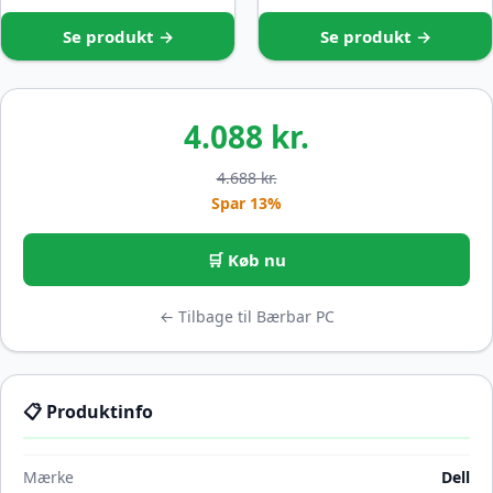
Se produkt →
Se produkt →
4.088 kr.
4.688 kr.
Spar 13%
🛒 Køb nu
← Tilbage til Bærbar PC
📋 Produktinfo
Mærke
Dell