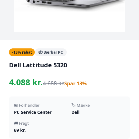
-13% rabat
📦 Bærbar PC
Dell Lattitude 5320
4.088 kr.
4.688 kr.
Spar 13%
🏪 Forhandler
🏷️ Mærke
PC Service Center
Dell
🚚 Fragt
69 kr.