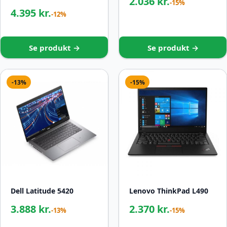
2.036 kr.
-15%
4.395 kr.
-12%
Se produkt →
Se produkt →
-13%
-15%
Dell Latitude 5420
Lenovo ThinkPad L490
3.888 kr.
2.370 kr.
-13%
-15%