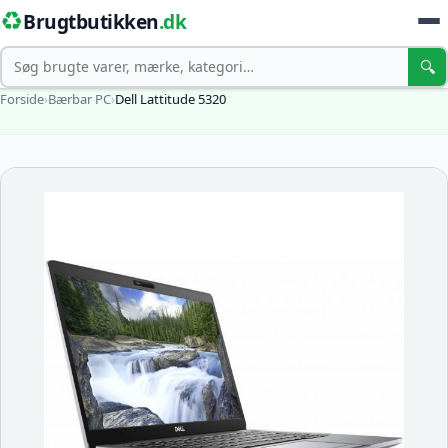
♻️
Brugtbutikken
.dk
Søg
🔍
Forside
›
Bærbar PC
›
Dell Lattitude 5320