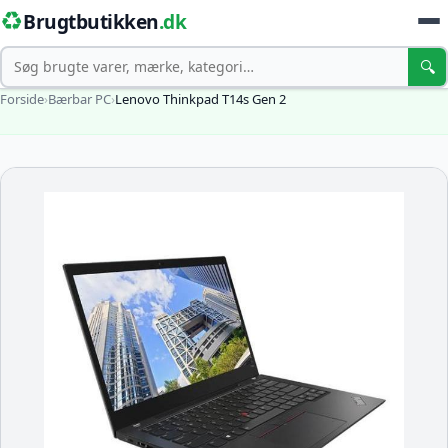
♻️
Brugtbutikken
.dk
Søg
🔍
Forside
›
Bærbar PC
›
Lenovo Thinkpad T14s Gen 2