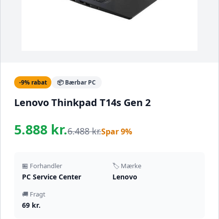
-9% rabat
📦 Bærbar PC
Lenovo Thinkpad T14s Gen 2
5.888 kr.
6.488 kr.
Spar 9%
🏪 Forhandler
🏷️ Mærke
PC Service Center
Lenovo
🚚 Fragt
69 kr.