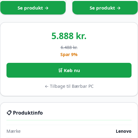
Se produkt →
Se produkt →
5.888 kr.
6.488 kr.
Spar 9%
🛒 Køb nu
← Tilbage til Bærbar PC
📋 Produktinfo
Mærke
Lenovo