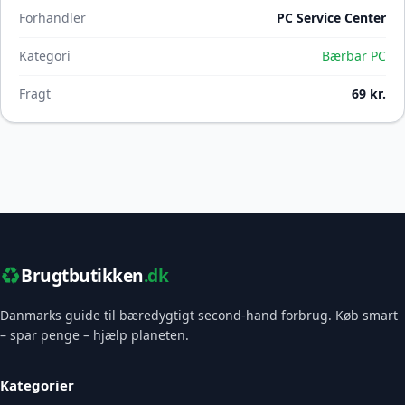
Forhandler
PC Service Center
Kategori
Bærbar PC
Fragt
69 kr.
♻️
Brugtbutikken
.dk
Danmarks guide til bæredygtigt second-hand forbrug. Køb smart
– spar penge – hjælp planeten.
Kategorier