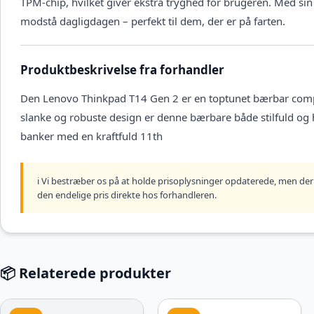
TPM-chip, hvilket giver ekstra tryghed for brugeren. Med sin
modstå dagligdagen – perfekt til dem, der er på farten.
Produktbeskrivelse fra forhandler
Den Lenovo Thinkpad T14 Gen 2 er en toptunet bærbar compu
slanke og robuste design er denne bærbare både stilfuld og h
banker med en kraftfuld 11th
ℹ️ Vi bestræber os på at holde prisoplysninger opdaterede, men der 
den endelige pris direkte hos forhandleren.
📦 Relaterede produkter