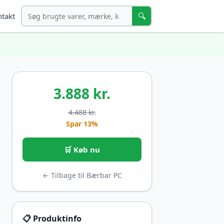
Søg
🔍
takt
3.888 kr.
4.488 kr.
Spar 13%
🛒 Køb nu
← Tilbage til Bærbar PC
📋 Produktinfo