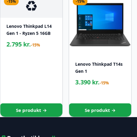
♻️
-15%
-15%
Lenovo Thinkpad L14
Gen 1 - Ryzen 5 16GB
2.795 kr.
-15%
Lenovo Thinkpad T14s
Gen 1
3.390 kr.
-15%
Se produkt →
Se produkt →