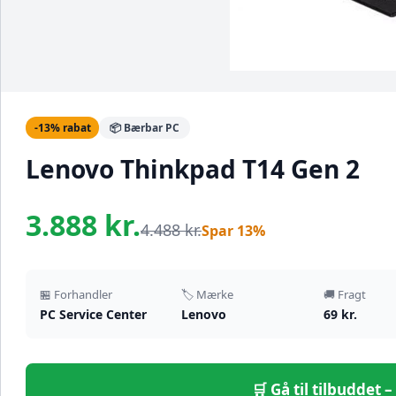
-13% rabat
📦 Bærbar PC
Lenovo Thinkpad T14 Gen 2
3.888 kr.
4.488 kr.
Spar 13%
🏪 Forhandler
🏷️ Mærke
🚚 Fragt
PC Service Center
Lenovo
69 kr.
🛒 Gå til tilbuddet 