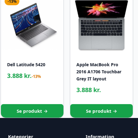
-13%
Dell Latitude 5420
Apple MacBook Pro
2016 A1706 Touchbar
3.888 kr.
-13%
Grey IT layout
3.888 kr.
Se produkt →
Se produkt →
Kategorier
Information