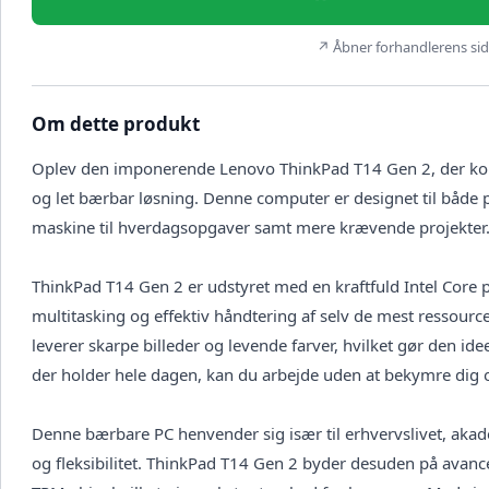
↗ Åbner forhandlerens side
Om dette produkt
Oplev den imponerende Lenovo ThinkPad T14 Gen 2, der ko
og let bærbar løsning. Denne computer er designet til både p
maskine til hverdagsopgaver samt mere krævende projekter
ThinkPad T14 Gen 2 er udstyret med en kraftfuld Intel Core p
multitasking og effektiv håndtering af selv de mest res
leverer skarpe billeder og levende farver, hvilket gør den ide
der holder hele dagen, kan du arbejde uden at bekymre dig o
Denne bærbare PC henvender sig især til erhvervslivet, akade
og fleksibilitet. ThinkPad T14 Gen 2 byder desuden på avan