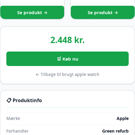
Se produkt →
Se produkt →
2.448 kr.
🛒 Køb nu
← Tilbage til brugt apple watch
📋 Produktinfo
Mærke
Apple
Forhandler
Green refurb