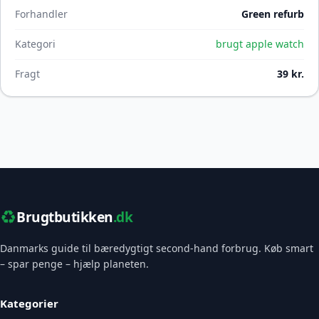
Forhandler
Green refurb
Kategori
brugt apple watch
Fragt
39 kr.
♻️
Brugtbutikken
.dk
Danmarks guide til bæredygtigt second-hand forbrug. Køb smart
– spar penge – hjælp planeten.
Kategorier